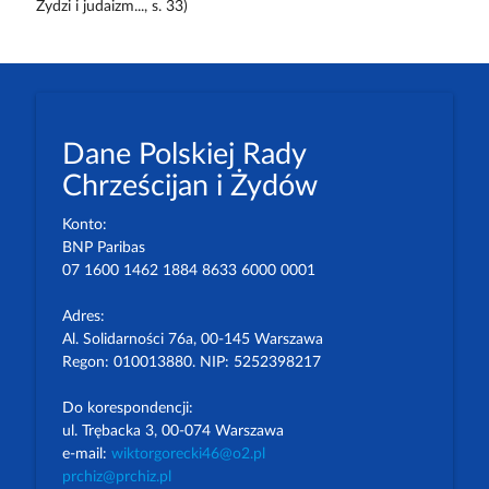
Żydzi i judaizm..., s. 33)
Dane Polskiej Rady
Chrześcijan i Żydów
Konto:
BNP Paribas
07 1600 1462 1884 8633 6000 0001
Adres:
Al. Solidarności 76a, 00-145 Warszawa
Regon: 010013880. NIP: 5252398217
Do korespondencji:
ul. Trębacka 3, 00-074 Warszawa
e-mail:
wiktorgorecki46@o2.pl
prchiz@prchiz.pl