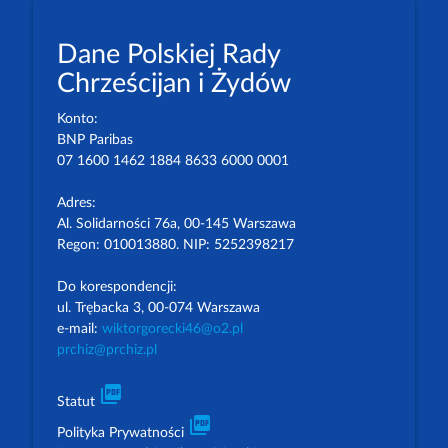
Dane Polskiej Rady
Chrześcijan i Żydów
Konto:
BNP Paribas
07 1600 1462 1884 8633 6000 0001
Adres:
Al. Solidarności 76a, 00-145 Warszawa
Regon: 010013880. NIP: 5252398217
Do korespondencji:
ul. Trębacka 3, 00-074 Warszawa
e-mail:
wiktorgorecki46@o2.pl
prchiz@prchiz.pl
picture_as_pdf
Statut
picture_as_pdf
Polityka Prywatności