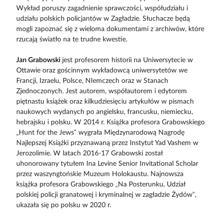
Wykład poruszy zagadnienie sprawczości, współudziału i
udziału polskich policjantów w Zagładzie. Słuchacze będą
mogli zapoznać się z wieloma dokumentami z archiwów, które
rzucają światło na te trudne kwestie.
Jan Grabowski
jest profesorem historii na Uniwersytecie w
Ottawie oraz gościnnym wykładowcą uniwersytetów we
Francji, Izraelu, Polsce, NIemczech oraz w Stanach
Zjednoczonych. Jest autorem, współautorem i edytorem
piętnastu książek oraz kilkudziesięciu artykułów w pismach
naukowych wydanych po angielsku, francusku, niemiecku,
hebrajsku i polsku. W 2014 r. Książka profesora Grabowskiego
„Hunt for the Jews” wygrała Międzynarodową Nagrodę
Najlepszej Książki przyznawaną przez Instytut Yad Vashem w
Jerozolimie. W latach 2016-17 Grabowski został
uhonorowany tytułem Ina Levine Senior Invitational Scholar
przez waszyngtońskie Muzeum Holokaustu. Najnowsza
książka profesora Grabowskiego „Na Posterunku, Udział
polskiej policji granatowej i kryminalnej w zagładzie Żydów”,
ukazała się po polsku w 2020 r.