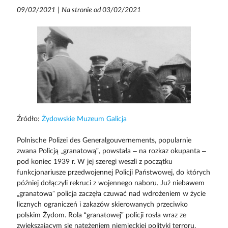
09/02/2021
|
Na stronie od 03/02/2021
Źródło:
Żydowskie Muzeum Galicja
Polnische Polizei des Generalgouvernements, popularnie
zwana Policją „granatową”, powstała – na rozkaz okupanta –
pod koniec 1939 r. W jej szeregi weszli z początku
funkcjonariusze przedwojennej Policji Państwowej, do których
później dołączyli rekruci z wojennego naboru. Już niebawem
„granatowa” policja zaczęła czuwać nad wdrożeniem w życie
licznych ograniczeń i zakazów skierowanych przeciwko
polskim Żydom. Rola “granatowej” policji rosła wraz ze
zwiększającym się natężeniem niemieckiej polityki terroru.