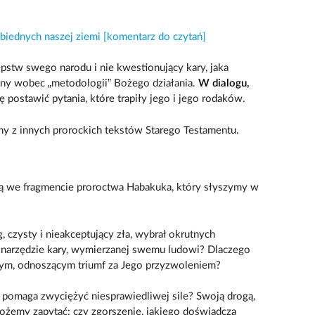
biednych naszej ziemi [komentarz do czytań]
stw swego narodu i nie kwestionujący kary, jaka
adny wobec „metodologii” Bożego działania.
W dialogu,
ię postawić pytania, które trapiły jego i jego rodaków.
my z innych prorockich tekstów Starego Testamentu.
ją we fragmencie proroctwa Habakuka, który słyszymy w
 czysty i nieakceptujący zła, wybrał okrutnych
narzędzie kary, wymierzanej swemu ludowi? Dlaczego
zym, odnoszącym triumf za Jego przyzwoleniem?
e pomaga zwyciężyć niesprawiedliwej sile? Swoją drogą,
ożemy zapytać: czy zgorszenie, jakiego doświadcza