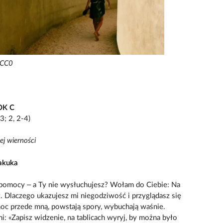
 CC0
OK C
; 2, 2-4)
ej wierności
bakuka
pomocy – a Ty nie wysłuchujesz? Wołam do Ciebie: Na
. Dlaczego ukazujesz mi niegodziwość i przyglądasz się
moc przede mną, powstają spory, wybuchają waśnie.
i: «Zapisz widzenie, na tablicach wyryj, by można było