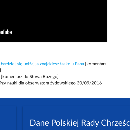
bardziej się uniżaj, a znajdziesz łaskę u Pana
[komentarz
]
[komentarz do Słowa Bożego]
rzy nauki dla obserwatora żydowskiego 30/09/2016
Dane Polskiej Rady Chrześc