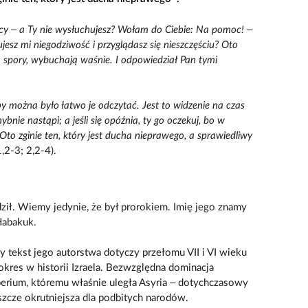
y – a Ty nie wysłuchujesz? Wołam do Ciebie: Na pomoc! –
jesz mi niegodziwość i przyglądasz się nieszczęściu? Oto
 spory, wybuchają waśnie. I odpowiedział Pan tymi
 by można było łatwo je odczytać. Jest to widzenie na czas
ybnie nastąpi; a jeśli się opóźnia, ty go oczekuj, bo w
 Oto zginie ten, który jest ducha nieprawego, a sprawiedliwy
,2-3; 2,2-4).
ził. Wiemy jedynie, że był prorokiem. Imię jego znamy
 Habakuk.
ły tekst jego autorstwa dotyczy przełomu VII i VI wieku
kres w historii Izraela. Bezwzględna dominacja
perium, któremu właśnie uległa Asyria – dotychczasowy
eszcze okrutniejsza dla podbitych narodów.