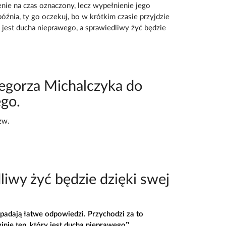
enie na czas oznaczony, lecz wypełnienie jego
opóźnia, ty go oczekuj, bo w krótkim czasie przyjdzie
o jest ducha nieprawego, a sprawiedliwy żyć będzie
egorza Michalczyka do
ego.
zw.
liwy żyć będzie dzięki swej
adają łatwe odpowiedzi. Przychodzi za to
nie ten, który jest ducha nieprawego”.