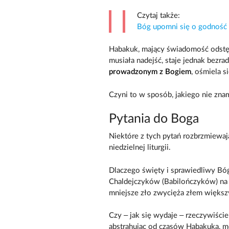
Czytaj także:
Bóg upomni się o godność 
Habakuk, mający świadomość odstęp
musiała nadejść, staje jednak bezr
prowadzonym z Bogiem
, ośmiela s
Czyni to w sposób, jakiego nie zna
Pytania do Boga
Niektóre z tych pytań rozbrzmiewa
niedzielnej liturgii.
Dlaczego święty i sprawiedliwy Bóg,
Chaldejczyków (Babilończyków) na 
mniejsze zło zwycięża złem więks
Czy – jak się wydaje – rzeczywiści
abstrahując od czasów Habakuka, m