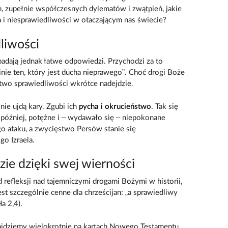
h, zupełnie współczesnych dylematów i zwątpień, jakie
i niesprawiedliwości w otaczającym nas świecie?
liwości
adają jednak łatwe odpowiedzi. Przychodzi za to
nie ten, który jest ducha nieprawego”. Choć drogi Boże
stwo sprawiedliwości wkrótce nadejdzie.
 nie ujdą kary. Zgubi ich
pycha i okrucieństwo
. Tak się
at później, potężne i – wydawało się – niepokonane
o ataku, a zwycięstwo Persów stanie się
o Izraela.
ie dzięki swej wierności
 refleksji nad tajemniczymi drogami Bożymi w historii,
est szczególnie cenne dla chrześcijan: „a sprawiedliwy
a 2,4).
ajdziemy wielokrotnie na kartach Nowego Testamentu.