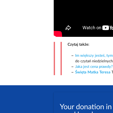
Czytaj także:
Im większy jesteś, tym 
do czytań niedzielnych
Jaka jest cena prawdy?
Święta Matka Teresa
T
Your donation in