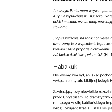
Jak długo, Panie, mam wzywać pomoc
a Ty nie wysłuchujesz. Dlaczego ukazu
ucisk i przemoc przede mną, powstają
słowami:
„Zapisz widzenie, na tablicach wyryj,
oznaczony, lecz wypełnienie jego niech
krótkim czasie przyjdzie niezawodnie.
żyć będzie dzięki swej wierności”
(Ha 1
Habakuk
Nie wiemy kim był, ani skąd pochod
wyłącznie z tytułu biblijnej księgi:
Zawierający trzy niewielkie rozdzia
przed Chrystusem. To dramatyczny o
rosnącego w siłę babilońskiego im
wróg i okupant Izraela – stała się j