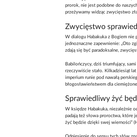
prorok, nie jest podobne do naszyc
przeżywamy widząc zwycięstwo zła 
Zwycięstwo sprawied
W dialogu Habakuka z Bogiem nie p
jednoznaczne zapewnienie: „Oto zgi
zdają się być paradoksalne, zwycię
Babilończycy, dziś triumfujący, sami
rzeczywiście stało. Kilkadziesiąt l
imperium runie pod nawałą perskieg
błogosławieństwem dla ciemiężoneg
Sprawiedliwy żyć będz
W księdze Habakuka, niezależnie od
padają też słowa proroctwa, które j
żyć będzie dzięki swej wierności” (H
Odniesienie do sensu tych słów zn