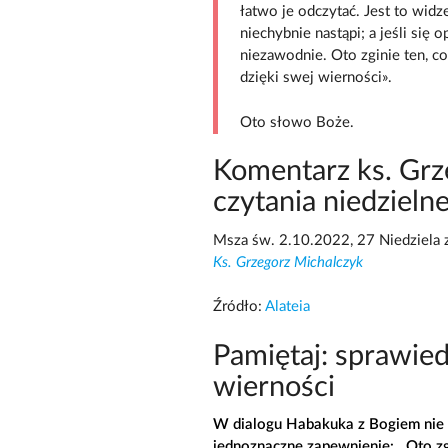
łatwo je odczytać. Jest to widz
niechybnie nastąpi; a jeśli się 
niezawodnie. Oto zginie ten, c
dzięki swej wierności».
Oto słowo Boże.
Komentarz ks. Grz
czytania niedzieln
Msza św. 2.10.2022, 27 Niedziela 
Ks. Grzegorz Michalczyk
Źródło:
Alateia
Pamiętaj: sprawied
wierności
W dialogu Habakuka z Bogiem nie p
jednoznaczne zapewnienie: „Oto zgi