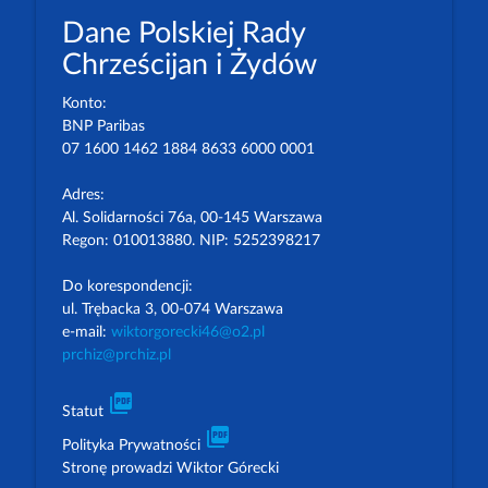
Dane Polskiej Rady
Chrześcijan i Żydów
Konto:
BNP Paribas
07 1600 1462 1884 8633 6000 0001
Adres:
Al. Solidarności 76a, 00-145 Warszawa
Regon: 010013880. NIP: 5252398217
Do korespondencji:
ul. Trębacka 3, 00-074 Warszawa
e-mail:
wiktorgorecki46@o2.pl
prchiz@prchiz.pl
picture_as_pdf
Statut
picture_as_pdf
Polityka Prywatności
Stronę prowadzi Wiktor Górecki