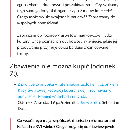
agnostykami i duchowymi poszukiwaczami. Czy szukamy
tego samego innymi drogami czy też mamy inne cele?
Czego możemy się wzajemnie nauczyć? Zapraszamy do
wspólnych poszukiwań!
Zapraszam do rozmowy artystów, naukowców i ludzi
kultury. Chcę poznać ich duchowość w świecie, gdzie jej
przeżywanie przyjmuje coraz bardziej zróżnicowane
formy.
Zbawienia nie można kupić (odcinek
7:).
Z prof. Jerzym Sojką – luterańskim teologiem, członkiem
Rady Światowej Federacji Luterańskiej – rozmawia w
podcaście „Pomiędzy” Sebastian Duda.
Odcinek 7: środa, 19 października:
Jerzy Sojka
, Sebastian
Duda
Co wspólnego mają współcześni ateiści z reformatorami
Kościoła z XVI wieku? Czego mogą się od niewierzących