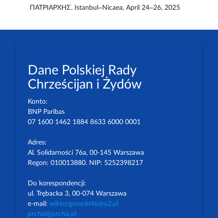
ΠΑΤΡΙΑΡΧΗΣ. Istanbul–Nicaea, April 24–26, 2025
Dane Polskiej Rady
Chrześcijan i Żydów
Konto:
BNP Paribas
07 1600 1462 1884 8633 6000 0001
Adres:
Al. Solidarności 76a, 00-145 Warszawa
Regon: 010013880. NIP: 5252398217
Do korespondencji:
ul. Trębacka 3, 00-074 Warszawa
e-mail:
wiktorgorecki46@o2.pl
prchiz@prchiz.pl