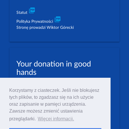
picture_as_pdf
Statut
picture_as_pdf
Polityka Prywatności
Stronę prowadzi Wiktor Górecki
Your donation in good
hands
PLN: 07 1600 1462 1884 8633 6000 0001
Korzystamy z ciasteczek. Jeśli nie blokujesz
EUR: 23 1600 1462 1884 8633 6000 0004
tych plików, to zgadzasz się na ich użycie
Numer IBAN: PL23 1 600 1462 1884 8633 6000
oraz zapisanie w pamięci urządzenia.
0004
Zawsze możesz zmienić ustawienia
Numer BIC/SWIFT: PPABPLPK
przeglądarki.
Więcej informacji.