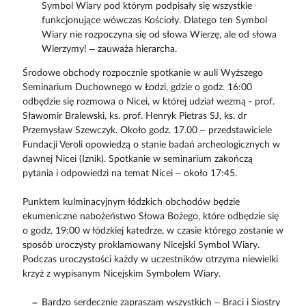
Symbol Wiary pod którym podpisały się wszystkie
funkcjonujące wówczas Kościoły. Dlatego ten Symbol
Wiary nie rozpoczyna się od słowa Wierzę, ale od słowa
Wierzymy! – zauważa hierarcha.
Środowe obchody rozpocznie spotkanie w auli Wyższego
Seminarium Duchownego w Łodzi, gdzie o godz. 16:00
odbędzie się rozmowa o Nicei, w której udział wezmą - prof.
Sławomir Bralewski, ks. prof. Henryk Pietras SJ, ks. dr
Przemysław Szewczyk. Około godz. 17.00 – przedstawiciele
Fundacji Veroli opowiedzą o stanie badań archeologicznych w
dawnej Nicei (Iznik). Spotkanie w seminarium zakończą
pytania i odpowiedzi na temat Nicei – około 17:45.
Punktem kulminacyjnym łódzkich obchodów będzie
ekumeniczne nabożeństwo Słowa Bożego, które odbędzie się
o godz. 19:00 w łódzkiej katedrze, w czasie którego zostanie w
sposób uroczysty proklamowany Nicejski Symbol Wiary.
Podczas uroczystości każdy w uczestników otrzyma niewielki
krzyż z wypisanym Nicejskim Symbolem Wiary.
Bardzo serdecznie zapraszam wszystkich – Braci i Siostry