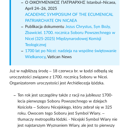
Ο ΟΙΚΟΥΜΕΝΙΚΟΣ ΠΑΤΡΙΑΡΧΗΣ Istanbul–Nicaea,
April 24–26, 2025
ACADEMIC SYMPOSIUM OF THE ECUMENICAL
PATRIARCHATE ON NICAEA
Publikacja dokumentu
Jezus Chrystus, Syn Boży,
Zbawiciel. 1700. rocznica Soboru Powszechnego w
Nicei (325-2025)
Międzynarodowej Komisji
Teologicznej
1700 lat po Nicei: nadzieja na wspólne świętowanie
Wielkanocy
, Vatican News
Już w najbliższą środę – 18 czerwca br. w Łodzi odbędą się
uroczystości związane z 1700. rocznicą Soboru w Nicei.
Organizatorem uroczystości jest Archidiecezja Łódzka.
Ten rok jest szczególny także z racji na jubileusz 1700-
lecia pierwszego Soboru Powszechnego w dziejach
Kościoła – Soboru Nicejskiego, który zebrał się w 325
roku. Owocem tego Soboru jest Symbol Wiary. –
tłumaczy metropolita łódzki. - Nicejski Symbol Wiary nie
jest najstarszym Wyznaniem Wiary, ale jest to pierwszy