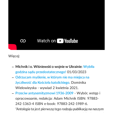
Więcej:
Michnik i o. Wiśniewski o wojnie w Ukrainie:
Wybiła
godzina sądu przedostatecznego!
01/03/2023
Odrzucam myślenie, w którym nie ma miejsca na
życzliwość dla Kościoła katolickiego
. Dominika
Wielowieyska - wywiad 2 kwietnia 2021.
Przeciw antysemityzmowi 1936-2009
- Wybór, wstęp i
opracowaanie, redakcja: Adam Michnik ISBN: 97883-
242-1363-4 ISBN e-book: 97883-242-1989-6.
"Antologia ta jest pierwszą tego rodzaju publikacją na naszym