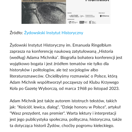
Źródło:
Żydowskski Instytut Historyczny
Żydowski Instytut Historyczny im. Emanuela Ringelblum
zaprasza na konferencję naukową zatytułowaną „Historia
(według) Adama Michnika”. Biografia bohatera konferencji jest
wyjątkowo bogata i jest źródłem tematów nie tylko dla
historyków i politologów, ale też socjologów albo
literaturoznawców. Chcielibyśmy rozmawiać o Polsce, którą
Adam Michnik współtworzył począwszy od Klubu Krzywego
Koła po Gazetę Wyborczą, od marca 1968 po listopad 2023.
Adam Michnik jest także autorem istotnych tekstów, takich
jak: "Kościół, lewica, dialog", "Dzieje honoru w Polsce", artykuł
"Wasz prezydent, nas premier". Warta lektury i interpretacji
jest jego publicystyka społeczna, polityczna, historyczna, także
ta dotycząca historii Żydów, choćby pogromu kieleckiego.