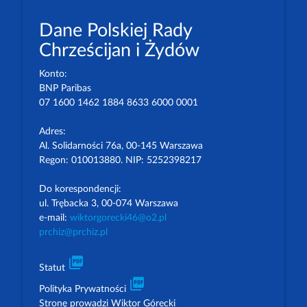
Dane Polskiej Rady
Chrześcijan i Żydów
Konto:
BNP Paribas
07 1600 1462 1884 8633 6000 0001
Adres:
Al. Solidarności 76a, 00-145 Warszawa
Regon: 010013880. NIP: 5252398217
Do korespondencji:
ul. Trębacka 3, 00-074 Warszawa
e-mail:
wiktorgorecki46@o2.pl
prchiz@prchiz.pl
picture_as_pdf
Statut
picture_as_pdf
Polityka Prywatności
Stronę prowadzi Wiktor Górecki