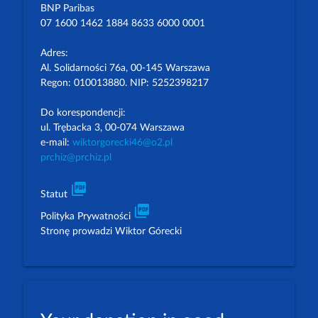
BNP Paribas
07 1600 1462 1884 8633 6000 0001
Adres:
Al. Solidarności 76a, 00-145 Warszawa
Regon: 010013880. NIP: 5252398217
Do korespondencji:
ul. Trębacka 3, 00-074 Warszawa
e-mail:
wiktorgorecki46@o2.pl
prchiz@prchiz.pl
picture_as_pdf
Statut
picture_as_pdf
Polityka Prywatności
Stronę prowadzi Wiktor Górecki