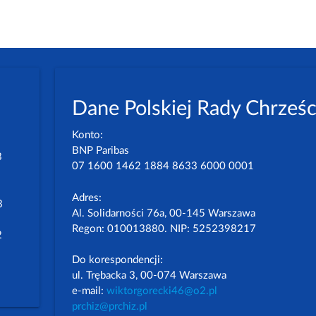
Dane Polskiej Rady Chrześc
Konto:
BNP Paribas
3
07 1600 1462 1884 8633 6000 0001
Adres:
3
Al. Solidarności 76a, 00-145 Warszawa
Regon: 010013880. NIP: 5252398217
2
Do korespondencji:
ul. Trębacka 3, 00-074 Warszawa
e-mail:
wiktorgorecki46@o2.pl
prchiz@prchiz.pl