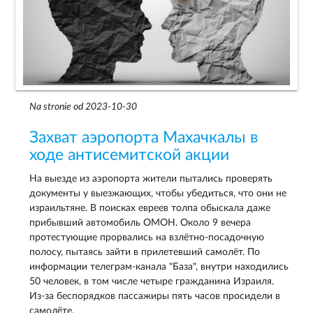
Na stronie od 2023-10-30
Захват аэропорта Махачкалы в
ходе антисемитской акции
На выезде из аэропорта жители пытались проверять
документы у выезжающих, чтобы убедиться, что они не
израильтяне. В поисках евреев толпа обыскала даже
прибывший автомобиль ОМОН. Около 9 вечера
протестующие прорвались на взлётно-посадочную
полосу, пытаясь зайти в прилетевший самолёт. По
информации телеграм-канала "База", внутри находились
50 человек, в том числе четыре гражданина Израиля.
Из-за беспорядков пассажиры пять часов просидели в
самолёте.