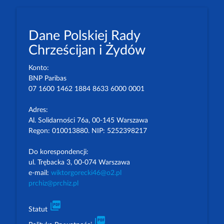
Dane Polskiej Rady
Chrześcijan i Żydów
Konto:
BNP Paribas
07 1600 1462 1884 8633 6000 0001
Adres:
Al. Solidarności 76a, 00-145 Warszawa
Regon: 010013880. NIP: 5252398217
Do korespondencji:
ul. Trębacka 3, 00-074 Warszawa
e-mail:
wiktorgorecki46@o2.pl
prchiz@prchiz.pl
picture_as_pdf
Statut
picture_as_pdf