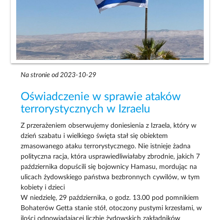
Na stronie od 2023-10-29
Oświadczenie w sprawie ataków
terrorystycznych w Izraelu
Z przerażeniem obserwujemy doniesienia z Izraela, który w
dzień szabatu i wielkiego święta stał się obiektem
zmasowanego ataku terrorystycznego. Nie istnieje żadna
polityczna racja, która usprawiedliwiałaby zbrodnie, jakich 7
października dopuścili się bojownicy Hamasu, mordując na
ulicach żydowskiego państwa bezbronnych cywilów, w tym
kobiety i dzieci
W niedzielę, 29 października, o godz. 13.00 pod pomnikiem
Bohaterów Getta stanie stół, otoczony pustymi krzesłami, w
ilości odpowiadającej liczbie żydowskich zakładników