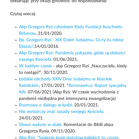
deklarując przy okazji gotowość do współdziałania!
Czytaj wiecej:
Abp Grzegorz Ryś członkiem Rady Fundacji Auschwitz-
Birkenau
, 31/01/2020.
Bp. Grzegorz Ryś - XIX Dzień Judaizmu. Co ty tu robisz
Eliaszu?
,14/01/2016.
Abp Grzegorz Ryś: Pandemia pokazała, gdzie są słabości
naszego Kościoła.
01/06/2021.
W każdym czasie
- abp Grzegorz Ryś „Nauczycielu, kiedy
to nastąpi?”. 30/11/2020.
Łódzkie obchody XXIV Dnia Judaizmu w Kościele
Katolickim
, 17/01/2021. *
Koronawirus. Raport specjalny
KAI.
07/06/2021 (Abp Ryś: W czasie wychodzenia z
pandemii niezbędna jest intensywna ewangelizacja)
Rozmowy o dialogu w Łodzi.
20/01/2021.
Nie wystarczy znać zasady swojego Kościoła.
24/01/2021.
Słowo wykute w skale.
Komentarze do Biblii abpa
Grzegorza Rysia. 09/11/2020.
Abp Ryś: "Spalenie kopii statutów kaliskich to czyste