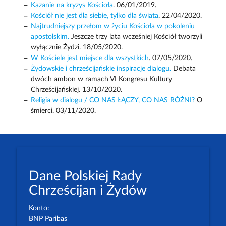
Kazanie na kryzys Kościoła
. 06/01/2019.
Kościół nie jest dla siebie, tylko dla świata
. 22/04/2020.
Najtrudniejszy przełom w życiu Kościoła w pokoleniu
apostolskim.
Jeszcze trzy lata wcześniej Kościół tworzyli
wyłącznie Żydzi. 18/05/2020.
W Kościele jest miejsce dla wszystkich
. 07/05/2020.
Żydowskie i chrześcijańskie inspiracje dialogu.
Debata
dwóch ambon w ramach VI Kongresu Kultury
Chrześcijańskiej. 13/10/2020.
Religia w dialogu / CO NAS ŁĄCZY, CO NAS RÓŻNI?
O
śmierci. 03/11/2020.
Dane Polskiej Rady
Chrześcijan i Żydów
Konto:
BNP Paribas