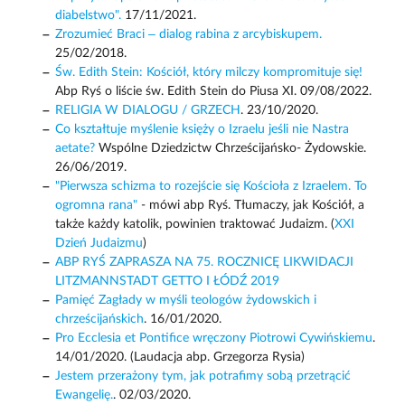
diabelstwo".
17/11/2021.
Zrozumieć Braci – dialog rabina z arcybiskupem.
25/02/2018.
Św. Edith Stein: Kościół, który milczy kompromituje się!
Abp Ryś o liście św. Edith Stein do Piusa XI. 09/08/2022.
RELIGIA W DIALOGU / GRZECH
. 23/10/2020.
Co kształtuje myślenie księży o Izraelu jeśli nie Nastra
aetate?
Wspólne Dziedzictw Chrześcijańsko- Żydowskie.
26/06/2019.
"Pierwsza schizma to rozejście się Kościoła z Izraelem. To
ogromna rana"
- mówi abp Ryś. Tłumaczy, jak Kościół, a
także każdy katolik, powinien traktować Judaizm. (
XXI
Dzień Judaizmu
)
ABP RYŚ ZAPRASZA NA 75. ROCZNICĘ LIKWIDACJI
LITZMANNSTADT GETTO I ŁÓDŹ 2019
Pamięć Zagłady w myśli teologów żydowskich i
chrześcijańskich
. 16/01/2020.
Pro Ecclesia et Pontifice wręczony Piotrowi Cywińskiemu
.
14/01/2020. (Laudacja abp. Grzegorza Rysia)
Jestem przerażony tym, jak potrafimy sobą przetrącić
Ewangelię.
. 02/03/2020.