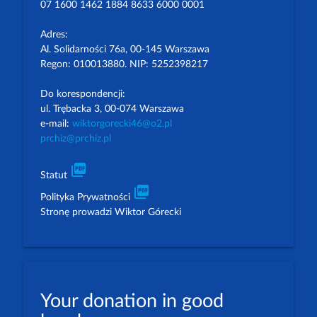
07 1600 1462 1884 8633 6000 0001
Adres:
Al. Solidarności 76a, 00-145 Warszawa
Regon: 010013880. NIP: 5252398217
Do korespondencji:
ul. Trębacka 3, 00-074 Warszawa
e-mail:
wiktorgorecki46@o2.pl
prchiz@prchiz.pl
picture_as_pdf
Statut
picture_as_pdf
Polityka Prywatności
Stronę prowadzi Wiktor Górecki
Your donation in good