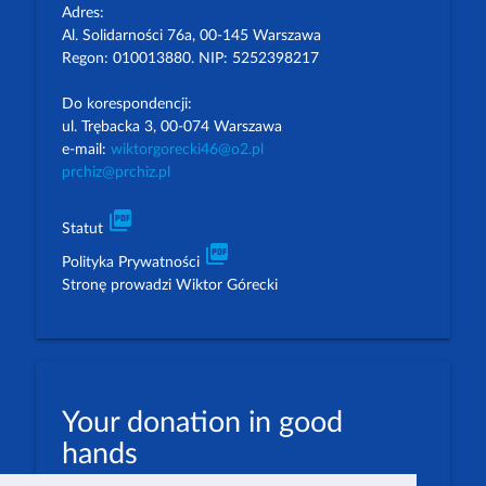
Adres:
Al. Solidarności 76a, 00-145 Warszawa
Regon: 010013880. NIP: 5252398217
Do korespondencji:
ul. Trębacka 3, 00-074 Warszawa
e-mail:
wiktorgorecki46@o2.pl
prchiz@prchiz.pl
picture_as_pdf
Statut
picture_as_pdf
Polityka Prywatności
Stronę prowadzi Wiktor Górecki
Your donation in good
hands