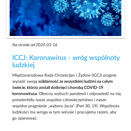
Na stronie od 2020-03-16
ICCJ: Koronawirus - wróg wspólnoty
ludzkiej
Międzynarodowa Rada Chrześcijan i Żydów (ICCJ) pragnie
wyrazić swoją
solidarność ze wszystkimi ludźmi na całym
świecie, którzy zostali dotknięci chorobą COVID-19
koronowirusa
. Obecny wybuch pandemii i odpowiedź na nią
potwierdziły nasze wspólne człowieczeństwo i nasze
wspólne pragnienie „wyboru życia” (Pwt 30, 19). Wspólnota
ludzkości ma wroga w tym wirusie i pracujemy razem, aby
go opanować.