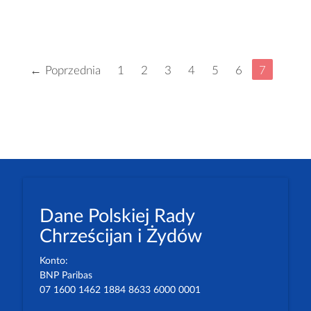
← Poprzednia
1
2
3
4
5
6
7
Dane Polskiej Rady
Chrześcijan i Żydów
Konto:
BNP Paribas
07 1600 1462 1884 8633 6000 0001