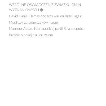
WSPÓLNE OŚWIADCZENIE ZWIĄZKU GMIN
WYZNANIOWYCH �...
David Harris: Hamas declares war on Israel, again
Modlitwy za Izraelczyków i Izrael
Mansour Abbas, lider arabskiej partii Ra’am, opub...
Proście o pokój dla Jeruzalem