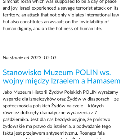
Simchat Torah which was supposed to be a day of peace
and joy, Israel experienced a savage terrorist attack on its
territory, an attack that not only violates international law
but also constitutes an assault on the inviolability of
human dignity, and on the holiness of human life.
Na stronie od 2023-10-10
Stanowisko Muzeum POLIN ws.
wojny między Izraelem a Hamasem
Jako Muzeum Historii Żydów Polskich POLIN wyrażamy
wsparcie dla Izraelczyków oraz Żydów w diasporach – ze
społecznością polskich Żydów na czele – których
również dotknęły dramatyczne wydarzenia z 7
października. Jest dla nas bezdyskusyjne, że państwo
żydowskie ma prawo do istnienia, a podważanie tego
faktu jest przejawem antysemityzmu. Rosnąca fala