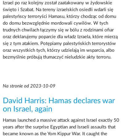
Izrael po raz kolejny został zaatakowany w żydowskie
święto i Szabat. Na tereny izraelskich osiedli wdarli się
palestyńscy terroryści Hamasu, którzy chodząc od domu
do domu bezwzględnie mordowali cywilów. W tych
trudnych chwilach łączymy się w bólu z rodzinami ofiar
oraz deklarujemy poparcie dla władz Izraela, które mierzą
się z tym atakiem. Potępiamy palestyńskich terrorystów
oraz wszystkich tych, którzy udzielają im wsparcia, albo
bezmyślnie próbują tłumaczyć nieludzkie akty terroru.
Na stronie od 2023-10-09
David Harris: Hamas declares war
on Israel, again
Hamas launched a massive attack against Israel exactly 50
years after the surprise Egyptian and Israeli assaults that
became known as the Yom Kippur War. It caught the