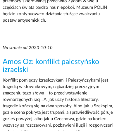
przemocy skierowanej przeciwko Żydom w wielu
częściach świata bardzo nas niepokoi. Muzeum POLIN
będzie kontynuowało działania służące zwalczaniu
postaw antysemickich.
Na stronie od 2023-10-10
Amos Oz: konflikt palestyńsko–
izraelski
Konflikt pomiędzy Izraelczykami i Palestyńczykami jest
tragedią w słownikowym, najbardziej precyzyjnym
znaczeniu tego słowa – to przeciwstawienie
równorzędnych racji. A, jak uczy historia literatury,
tragedie kończą się na dwa sposoby. Albo jak u Szekspira,
gdzie scena pokryta jest trupami, a sprawiedliwość góruje
gdzieś powyżej, albo jak u Czechowa, gdzie na koniec
wszyscy są rozczarowani, pozbawieni iluzji i rozgoryczeni