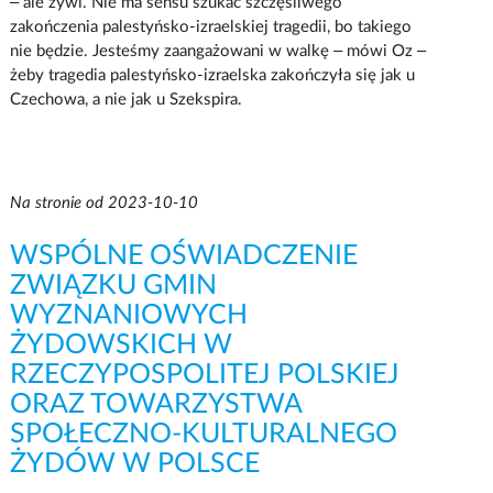
– ale żywi. Nie ma sensu szukać szczęśliwego
zakończenia palestyńsko-izraelskiej tragedii, bo takiego
nie będzie. Jesteśmy zaangażowani w walkę – mówi Oz –
żeby tragedia palestyńsko-izraelska zakończyła się jak u
Czechowa, a nie jak u Szekspira.
Na stronie od 2023-10-10
WSPÓLNE OŚWIADCZENIE
ZWIĄZKU GMIN
WYZNANIOWYCH
ŻYDOWSKICH W
RZECZYPOSPOLITEJ POLSKIEJ
ORAZ TOWARZYSTWA
SPOŁECZNO-KULTURALNEGO
ŻYDÓW W POLSCE