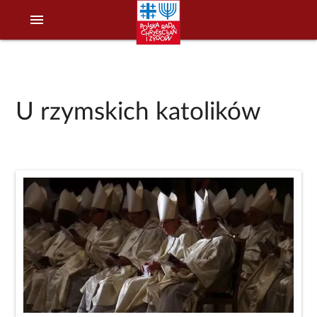
menu
U rzymskich katolików