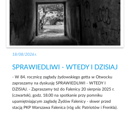
18/08/2026 r.
SPRAWIEDLIWI - WTEDY I DZISIAJ
- W 84. rocznicę zagłady żydowskiego getta w Otwocku
zapraszamy na dyskusję SPRAWIEDLIWI - WTEDY I
DZISIAJ. - Zapraszamy też do Falenicy 20 sierpnia 2025 r.
(czwartek), godz. 18.00 na spotkanie przy pomniku
upamiętniającym zagładę Żydów Falenicy - skwer przed
stacją PKP Warszawa Falenica (róg ulic Patriotów i Frenkla).