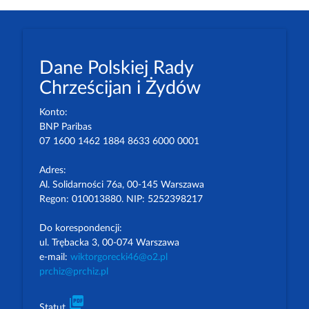
Dane Polskiej Rady
Chrześcijan i Żydów
Konto:
BNP Paribas
07 1600 1462 1884 8633 6000 0001
Adres:
Al. Solidarności 76a, 00-145 Warszawa
Regon: 010013880. NIP: 5252398217
Do korespondencji:
ul. Trębacka 3, 00-074 Warszawa
e-mail:
wiktorgorecki46@o2.pl
prchiz@prchiz.pl
picture_as_pdf
Statut