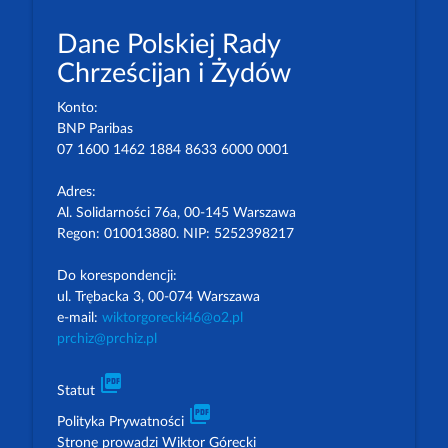
Dane Polskiej Rady
Chrześcijan i Żydów
Konto:
BNP Paribas
07 1600 1462 1884 8633 6000 0001
Adres:
Al. Solidarności 76a, 00-145 Warszawa
Regon: 010013880. NIP: 5252398217
Do korespondencji:
ul. Trębacka 3, 00-074 Warszawa
e-mail:
wiktorgorecki46@o2.pl
prchiz@prchiz.pl
picture_as_pdf
Statut
picture_as_pdf
Polityka Prywatności
Stronę prowadzi Wiktor Górecki