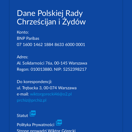
Dane Polskiej Rady
Chrześcijan i Żydów
Konto:
BNP Paribas
07 1600 1462 1884 8633 6000 0001
Adres:
Al. Solidarności 76a, 00-145 Warszawa
Regon: 010013880. NIP: 5252398217
Do korespondencji:
ul. Trębacka 3, 00-074 Warszawa
e-mail:
wiktorgorecki46@o2.pl
prchiz@prchiz.pl
picture_as_pdf
Statut
picture_as_pdf
Polityka Prywatności
Stronę prowadzi Wiktor Górecki