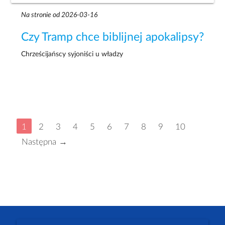
Na stronie od 2026-03-16
Czy Tramp chce biblijnej apokalipsy?
Chrześcijańscy syjoniści u władzy
1
2
3
4
5
6
7
8
9
10
Następna →