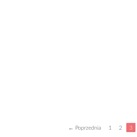
← Poprzednia
1
2
3