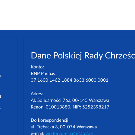
Dane Polskiej Rady Chrześc
Konto:
BNP Paribas
3
07 1600 1462 1884 8633 6000 0001
Adres:
3
Al. Solidarności 76a, 00-145 Warszawa
Regon: 010013880. NIP: 5252398217
2
Do korespondencji:
ul. Trębacka 3, 00-074 Warszawa
e-mail:
wiktorgorecki46@o2.pl