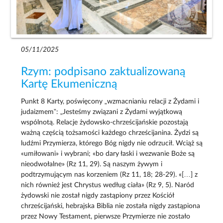
05/11/2025
Rzym: podpisano zaktualizowaną
Kartę Ekumeniczną
Punkt 8 Karty, poświęcony „wzmacnianiu relacji z Żydami i
judaizmem”: „Jesteśmy związani z Żydami wyjątkową
wspólnotą. Relacje żydowsko-chrześcijańskie pozostają
ważną częścią tożsamości każdego chrześcijanina. Żydzi są
ludźmi Przymierza, którego Bóg nigdy nie odrzucił. Wciąż są
«umiłowani» i wybrani; «bo dary łaski i wezwanie Boże są
nieodwołalne» (Rz 11, 29). Są naszym żywym i
podtrzymującym nas korzeniem (Rz 11, 18; 28-29). «[…] z
nich również jest Chrystus według ciała» (Rz 9, 5). Naród
żydowski nie został nigdy zastąpiony przez Kościół
chrześcijański, hebrajska Biblia nie została nigdy zastąpiona
przez Nowy Testament, pierwsze Przymierze nie zostało