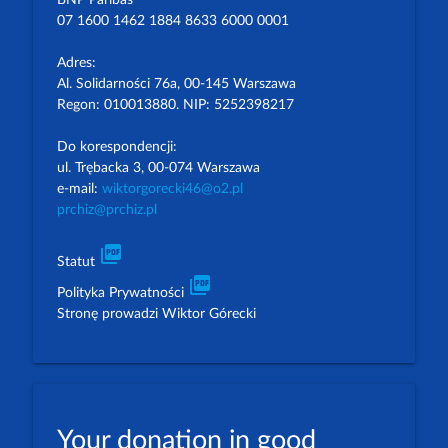
BNP Paribas
07 1600 1462 1884 8633 6000 0001
Adres:
Al. Solidarności 76a, 00-145 Warszawa
Regon: 010013880. NIP: 5252398217
Do korespondencji:
ul. Trębacka 3, 00-074 Warszawa
e-mail:
wiktorgorecki46@o2.pl
prchiz@prchiz.pl
picture_as_pdf
Statut
picture_as_pdf
Polityka Prywatności
Stronę prowadzi Wiktor Górecki
Your donation in good