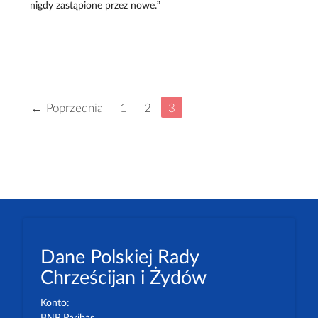
nigdy zastąpione przez nowe.”
← Poprzednia
1
2
3
Dane Polskiej Rady
Chrześcijan i Żydów
Konto: