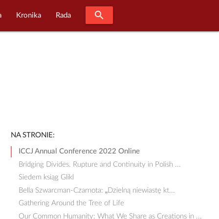
search
a
Kronika
Rada
NA STRONIE:
ICCJ Annual Conference 2022 Online
Bridging Divides. Rupture and Continuity in Polish ...
Siedem ksiąg Glikl
Bella Szwarcman-Czarnota: „Dzielną niewiastę kt...
Gathering Around the Tree of Life
Our Common Humanity: What We Share as Creations in ...