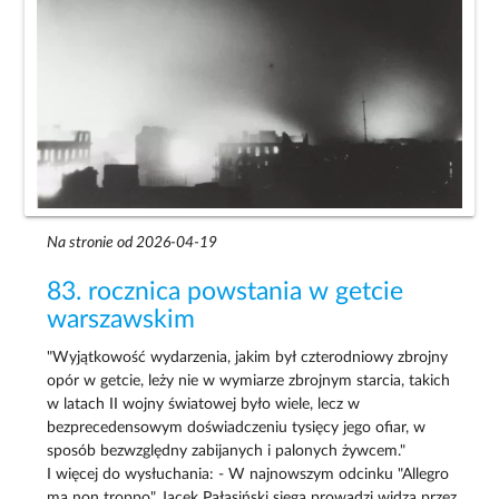
Na stronie od 2026-04-19
83. rocznica powstania w getcie
warszawskim
"Wyjątkowość wydarzenia, jakim był czterodniowy zbrojny
opór w getcie, leży nie w wymiarze zbrojnym starcia, takich
w latach II wojny światowej było wiele, lecz w
bezprecedensowym doświadczeniu tysięcy jego ofiar, w
sposób bezwzględny zabijanych i palonych żywcem."
I więcej do wysłuchania: - W najnowszym odcinku "Allegro
ma non troppo" Jacek Pałasiński sięga prowadzi widza przez