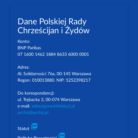
Dane Polskiej Rady
Chrześcijan i Żydów
Konto:
BNP Paribas
07 1600 1462 1884 8633 6000 0001
Adres:
Al. Solidarności 76a, 00-145 Warszawa
Regon: 010013880. NIP: 5252398217
Do korespondencji:
ul. Trębacka 3, 00-074 Warszawa
e-mail:
wiktorgorecki46@o2.pl
prchiz@prchiz.pl
picture_as_pdf
Statut
picture_as_pdf