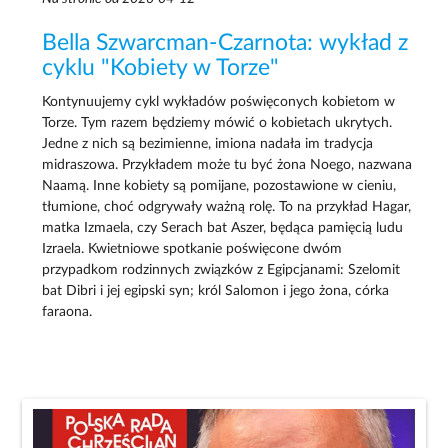
Bella Szwarcman-Czarnota: wykład z
cyklu "Kobiety w Torze"
Kontynuujemy cykl wykładów poświęconych kobietom w
Torze. Tym razem będziemy mówić o kobietach ukrytych.
Jedne z nich są bezimienne, imiona nadała im tradycja
midraszowa. Przykładem może tu być żona Noego, nazwana
Naamą. Inne kobiety są pomijane, pozostawione w cieniu,
tłumione, choć odgrywały ważną rolę. To na przykład Hagar,
matka Izmaela, czy Serach bat Aszer, będąca pamięcią ludu
Izraela. Kwietniowe spotkanie poświęcone dwóm
przypadkom rodzinnych związków z Egipcjanami: Szelomit
bat Dibri i jej egipski syn; król Salomon i jego żona, córka
faraona.