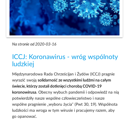
Na stronie od 2020-03-16
ICCJ: Koronawirus - wróg wspólnoty
ludzkiej
Międzynarodowa Rada Chrześcijan i Żydów (ICCJ) pragnie
wyrazić swoją
solidarność ze wszystkimi ludźmi na całym
świecie, którzy zostali dotknięci chorobą COVID-19
koronowirusa
. Obecny wybuch pandemii i odpowiedź na nią
potwierdziły nasze wspólne człowieczeństwo i nasze
wspólne pragnienie „wyboru życia” (Pwt 30, 19). Wspólnota
ludzkości ma wroga w tym wirusie i pracujemy razem, aby
go opanować.