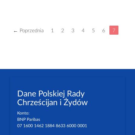
← Poprzednia
1
2
3
4
5
6
7
Dane Polskiej Rady
Chrześcijan i Żydów
Konto:
BNP Paribas
07 1600 1462 1884 8633 6000 0001