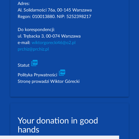
Adres:
Al. Solidarności 76a, 00-145 Warszawa
Regon: 010013880. NIP: 5252398217
Do korespondencji:
ul. Trębacka 3, 00-074 Warszawa
e-mail:
wiktorgorecki46@o2.pl
prchiz@prchiz.pl
picture_as_pdf
Statut
picture_as_pdf
Polityka Prywatności
Stronę prowadzi Wiktor Górecki
Your donation in good
hands