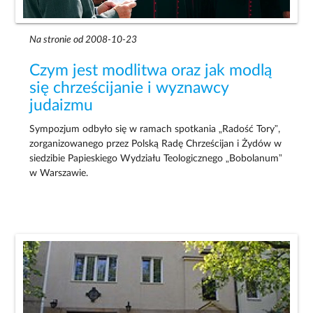
Na stronie od 2008-10-23
Czym jest modlitwa oraz jak modlą
się chrześcijanie i wyznawcy
judaizmu
Sympozjum odbyło się w ramach spotkania „Radość Tory”,
zorganizowanego przez Polską Radę Chrześcijan i Żydów w
siedzibie Papieskiego Wydziału Teologicznego „Bobolanum”
w Warszawie.