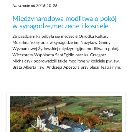
Na stronie od 2016-10-26
Międzynarodowa modlitwa o pokój
w synagodze,meczecie i kosciele
26 października odbyła się meczecie Ośrodka Kultury
Muzułmańskiej oraz w synagodze im. Nożyków Gminy
Wyznaniowej Żydowskiej międzyreligijna modlitwa o pokój.
Wieczorem Wspólnota SantEgidio oraz ks. Grzegorz
Michalczyk poprowadzili także modlitwę w kościele pw. św.
Brata Alberta i św. Andrzeja Apostoła przy placu Teatralnym.