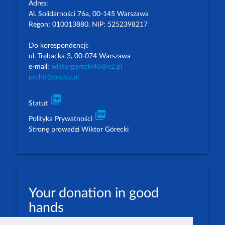
Adres:
Al. Solidarności 76a, 00-145 Warszawa
Regon: 010013880. NIP: 5252398217
Do korespondencji:
ul. Trębacka 3, 00-074 Warszawa
e-mail:
wiktorgorecki46@o2.pl
prchiz@prchiz.pl
picture_as_pdf
Statut
picture_as_pdf
Polityka Prywatności
Stronę prowadzi Wiktor Górecki
Your donation in good
hands