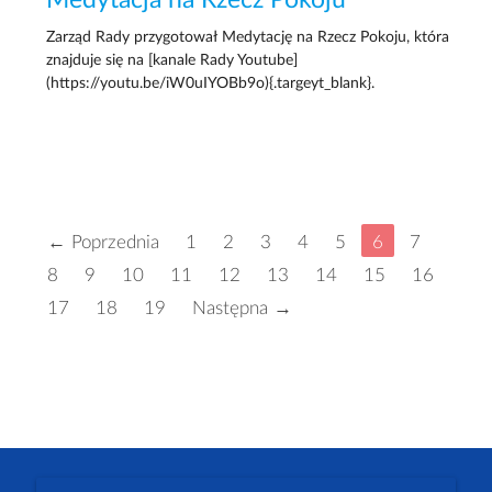
Zarząd Rady przygotował Medytację na Rzecz Pokoju, która
znajduje się na [kanale Rady Youtube]
(https://youtu.be/iW0uIYOBb9o){.targeyt_blank}.
← Poprzednia
1
2
3
4
5
6
7
8
9
10
11
12
13
14
15
16
17
18
19
Następna →