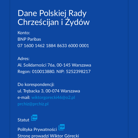
Dane Polskiej Rady
Chrześcijan i Żydów
Konto:
BNP Paribas
07 1600 1462 1884 8633 6000 0001
Adres:
Al. Solidarności 76a, 00-145 Warszawa
Regon: 010013880. NIP: 5252398217
Do korespondencji:
ul. Trębacka 3, 00-074 Warszawa
e-mail:
wiktorgorecki46@o2.pl
prchiz@prchiz.pl
picture_as_pdf
Statut
picture_as_pdf
Polityka Prywatności
Stronę prowadzi Wiktor Górecki