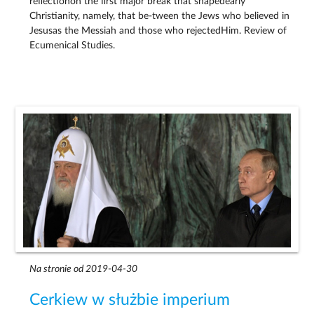
reﬂectionon the ﬁrst major break that shapedearly
Christianity, namely, that be-tween the Jews who believed in
Jesusas the Messiah and those who rejectedHim. Review of
Ecumenical Studies.
Na stronie od 2019-04-30
Cerkiew w służbie imperium