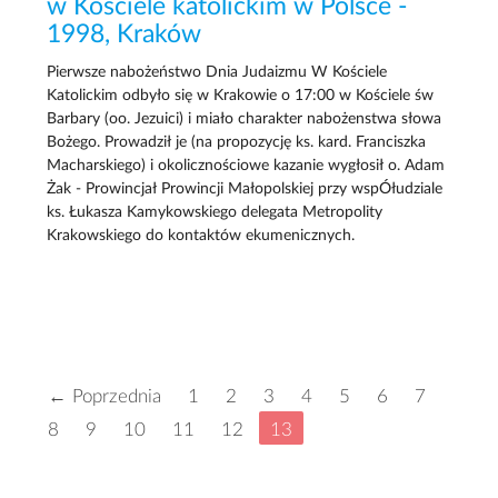
w Kościele katolickim w Polsce -
1998, Kraków
Pierwsze nabożeństwo Dnia Judaizmu W Kościele
Katolickim odbyło się w Krakowie o 17:00 w Kościele św
Barbary (oo. Jezuici) i miało charakter nabożenstwa słowa
Bożego. Prowadził je (na propozycję ks. kard. Franciszka
Macharskiego) i okolicznościowe kazanie wygłosił o. Adam
Żak - Prowincjał Prowincji Małopolskiej przy wspÓłudziale
ks. Łukasza Kamykowskiego delegata Metropolity
Krakowskiego do kontaktów ekumenicznych.
← Poprzednia
1
2
3
4
5
6
7
8
9
10
11
12
13