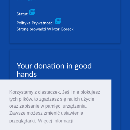
picture_as_pdf
Statut
picture_as_pdf
Polityka Prywatności
Stronę prowadzi Wiktor Górecki
Your donation in good
hands
PLN: 07 1600 1462 1884 8633 6000 0001
Korzystamy z ciasteczek. Jeśli nie blokujesz
EUR: 23 1600 1462 1884 8633 6000 0004
tych plików, to zgadzasz się na ich użycie
Numer IBAN: PL23 1 600 1462 1884 8633 6000
oraz zapisanie w pamięci urządzenia.
0004
Zawsze możesz zmienić ustawienia
Numer BIC/SWIFT: PPABPLPK
przeglądarki.
Więcej informacji.