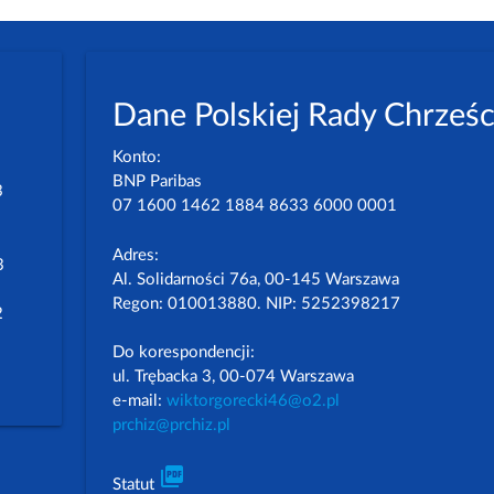
Dane Polskiej Rady Chrześc
Konto:
BNP Paribas
3
07 1600 1462 1884 8633 6000 0001
Adres:
3
Al. Solidarności 76a, 00-145 Warszawa
Regon: 010013880. NIP: 5252398217
2
Do korespondencji:
ul. Trębacka 3, 00-074 Warszawa
e-mail:
wiktorgorecki46@o2.pl
prchiz@prchiz.pl
picture_as_pdf
Statut