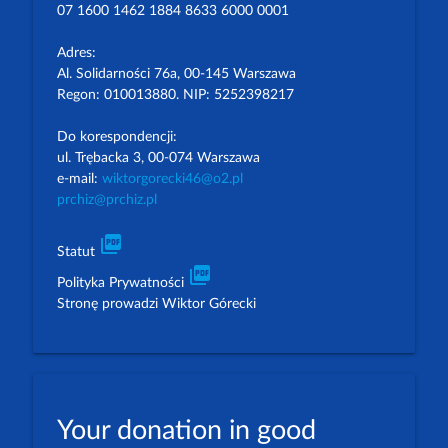
07 1600 1462 1884 8633 6000 0001
Adres:
Al. Solidarności 76a, 00-145 Warszawa
Regon: 010013880. NIP: 5252398217
Do korespondencji:
ul. Trębacka 3, 00-074 Warszawa
e-mail:
wiktorgorecki46@o2.pl
prchiz@prchiz.pl
picture_as_pdf
Statut
picture_as_pdf
Polityka Prywatności
Stronę prowadzi Wiktor Górecki
Your donation in good