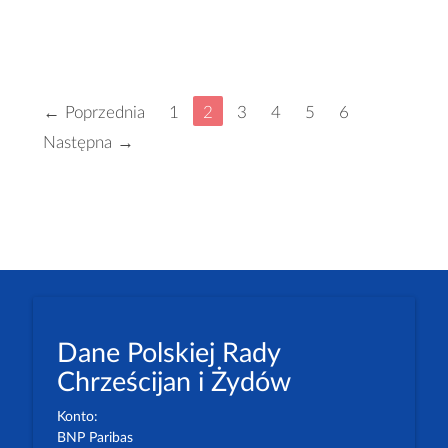
← Poprzednia
1
2
3
4
5
6
Następna →
Dane Polskiej Rady
Chrześcijan i Żydów
Konto:
BNP Paribas