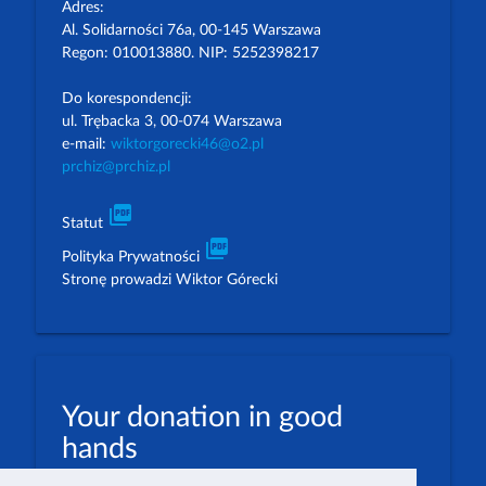
Adres:
Al. Solidarności 76a, 00-145 Warszawa
Regon: 010013880. NIP: 5252398217
Do korespondencji:
ul. Trębacka 3, 00-074 Warszawa
e-mail:
wiktorgorecki46@o2.pl
prchiz@prchiz.pl
picture_as_pdf
Statut
picture_as_pdf
Polityka Prywatności
Stronę prowadzi Wiktor Górecki
Your donation in good
hands