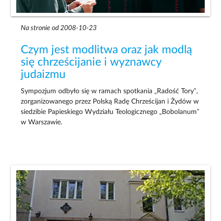
Na stronie od 2008-10-23
Czym jest modlitwa oraz jak modlą
się chrześcijanie i wyznawcy
judaizmu
Sympozjum odbyło się w ramach spotkania „Radość Tory”,
zorganizowanego przez Polską Radę Chrześcijan i Żydów w
siedzibie Papieskiego Wydziału Teologicznego „Bobolanum”
w Warszawie.