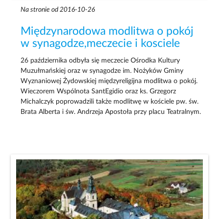
Na stronie od 2016-10-26
Międzynarodowa modlitwa o pokój
w synagodze,meczecie i kosciele
26 października odbyła się meczecie Ośrodka Kultury
Muzułmańskiej oraz w synagodze im. Nożyków Gminy
Wyznaniowej Żydowskiej międzyreligijna modlitwa o pokój.
Wieczorem Wspólnota SantEgidio oraz ks. Grzegorz
Michalczyk poprowadzili także modlitwę w kościele pw. św.
Brata Alberta i św. Andrzeja Apostoła przy placu Teatralnym.