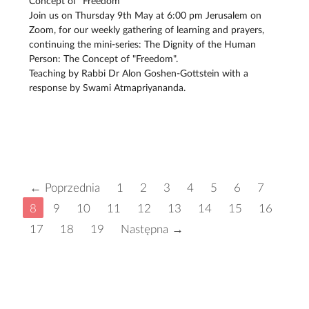
Concept of "Freedom"
Join us on Thursday 9th May at 6:00 pm Jerusalem on
Zoom, for our weekly gathering of learning and prayers,
continuing the mini-series: The Dignity of the Human
Person: The Concept of "Freedom".
Teaching by Rabbi Dr Alon Goshen-Gottstein with a
response by Swami Atmapriyananda.
← Poprzednia
1
2
3
4
5
6
7
8
9
10
11
12
13
14
15
16
17
18
19
Następna →