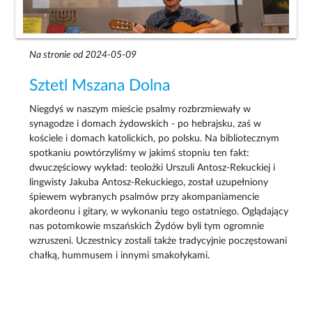
Na stronie od 2024-05-09
Sztetl Mszana Dolna
Niegdyś w naszym mieście psalmy rozbrzmiewały w
synagodze i domach żydowskich - po hebrajsku, zaś w
kościele i domach katolickich, po polsku. Na bibliotecznym
spotkaniu powtórzyliśmy w jakimś stopniu ten fakt:
dwuczęściowy wykład: teolożki Urszuli Antosz-Rekuckiej i
lingwisty Jakuba Antosz-Rekuckiego, został uzupełniony
śpiewem wybranych psalmów przy akompaniamencie
akordeonu i gitary, w wykonaniu tego ostatniego. Oglądający
nas potomkowie mszańskich Żydów byli tym ogromnie
wzruszeni. Uczestnicy zostali także tradycyjnie poczęstowani
chałką, hummusem i innymi smakołykami.