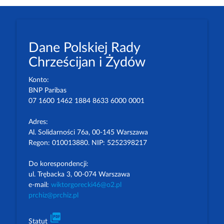
Dane Polskiej Rady
Chrześcijan i Żydów
Konto:
BNP Paribas
07 1600 1462 1884 8633 6000 0001
Adres:
Al. Solidarności 76a, 00-145 Warszawa
Regon: 010013880. NIP: 5252398217
Do korespondencji:
ul. Trębacka 3, 00-074 Warszawa
e-mail:
wiktorgorecki46@o2.pl
prchiz@prchiz.pl
picture_as_pdf
Statut