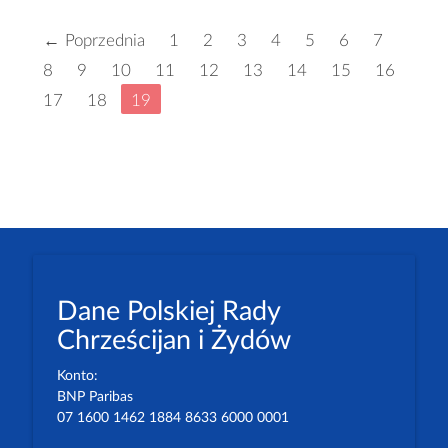
← Poprzednia
1
2
3
4
5
6
7
8
9
10
11
12
13
14
15
16
17
18
19
Dane Polskiej Rady
Chrześcijan i Żydów
Konto:
BNP Paribas
07 1600 1462 1884 8633 6000 0001