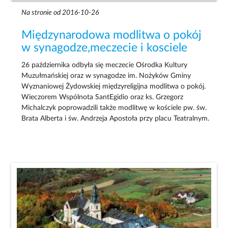
Na stronie od 2016-10-26
Międzynarodowa modlitwa o pokój
w synagodze,meczecie i kosciele
26 października odbyła się meczecie Ośrodka Kultury
Muzułmańskiej oraz w synagodze im. Nożyków Gminy
Wyznaniowej Żydowskiej międzyreligijna modlitwa o pokój.
Wieczorem Wspólnota SantEgidio oraz ks. Grzegorz
Michalczyk poprowadzili także modlitwę w kościele pw. św.
Brata Alberta i św. Andrzeja Apostoła przy placu Teatralnym.