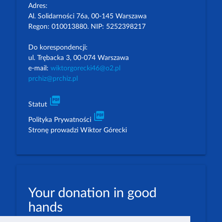
Adres:
Al. Solidarności 76a, 00-145 Warszawa
Regon: 010013880. NIP: 5252398217
Do korespondencji:
ul. Trębacka 3, 00-074 Warszawa
e-mail:
wiktorgorecki46@o2.pl
prchiz@prchiz.pl
picture_as_pdf
Statut
picture_as_pdf
Polityka Prywatności
Stronę prowadzi Wiktor Górecki
Your donation in good
hands