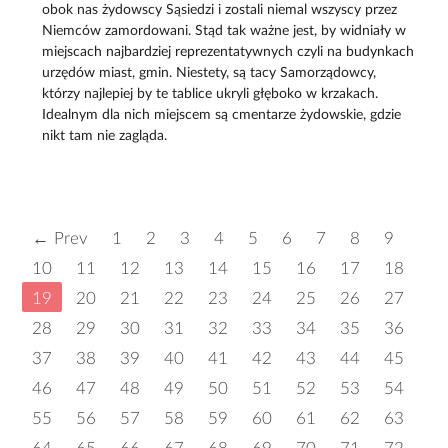
obok nas żydowscy Sąsiedzi i zostali niemal wszyscy przez
Niemców zamordowani. Stąd tak ważne jest, by widniały w
miejscach najbardziej reprezentatywnych czyli na budynkach
urzędów miast, gmin. Niestety, są tacy Samorządowcy,
którzy najlepiej by te tablice ukryli głęboko w krzakach.
Idealnym dla nich miejscem są cmentarze żydowskie, gdzie
nikt tam nie zagląda.
← Prev
1
2
3
4
5
6
7
8
9
10
11
12
13
14
15
16
17
18
19
20
21
22
23
24
25
26
27
28
29
30
31
32
33
34
35
36
37
38
39
40
41
42
43
44
45
46
47
48
49
50
51
52
53
54
55
56
57
58
59
60
61
62
63