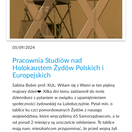
05/09/2024
Pracownia Studiów nad
Holokaustem Żydów Polskich i
Europejskich
Sabina Bober prof. KUL: Witam się z Wami w ten piękny
majowy dzień❤️. Kilka dni temu zadzwonił do mnie
dziennikarz z pytaniem w związku z upamiętnieniem
społeczności żydowskiej na Lubelszczyźnie. Pytał min. o
tablice ku czci pomordowanych Żydów z naszego
województwa, które wręczyliśmy 65 Samorządowcom, a te
od ponad 2 miesięcy są uroczyście odsłaniane. Te tablice
mają nam, mieszkańcom przypominać, że przed wojną żyli