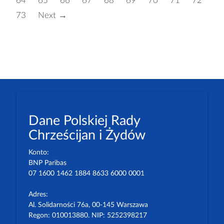
64
65
66
67
68
69
70
71
72
73
Next →
Dane Polskiej Rady
Chrześcijan i Żydów
Konto:
BNP Paribas
07 1600 1462 1884 8633 6000 0001
Adres:
Al. Solidarności 76a, 00-145 Warszawa
Regon: 010013880. NIP: 5252398217