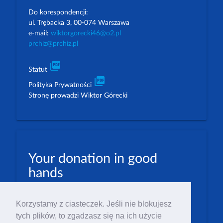
Do korespondencji:
ul. Trębacka 3, 00-074 Warszawa
e-mail:
wiktorgorecki46@o2.pl
prchiz@prchiz.pl
picture_as_pdf
Statut
picture_as_pdf
Polityka Prywatności
Stronę prowadzi Wiktor Górecki
Your donation in good
hands
PLN: 07 1600 1462 1884 8633 6000 0001
Korzystamy z ciasteczek. Jeśli nie blokujesz
EUR: 23 1600 1462 1884 8633 6000 0004
tych plików, to zgadzasz się na ich użycie
Numer IBAN: PL23 1 600 1462 1884 8633 6000