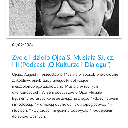
06/09/2024
Życie i dzieło Ojca S. Musiała SJ, cz. I
i II (Podcast „O Kulturze i Dialogu”)
Ojciec Augustyn przedstawia Musiała w sposób wielokrotnie
żartobliwy, przybliżając anegdoty dotyczące
nieszablonowego zachowania Musiała w różnych
okolicznościach. W serii podcastów o Ojcu Musiale
będziemy poruszać kwestie związane z jego: * -dzieciństwem
i młodością; * -formacją duchową i światopoglądową; * -
studiach; * -wyjazdach międzynarodowych; * -podejściem
do spraw ważnych.