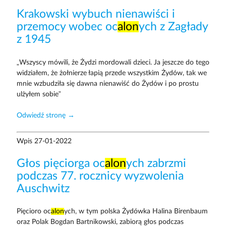
Krakowski wybuch nienawiści i
przemocy wobec oc
alon
ych z Zagłady
z 1945
„Wszyscy mówili, że Żydzi mordowali dzieci. Ja jeszcze do tego
widziałem, że żołnierze łapią przede wszystkim Żydów, tak we
mnie wzbudziła się dawna nienawiść do Żydów i po prostu
ulżyłem sobie”
Odwiedź stronę →
Wpis
27-01-2022
Głos pięciorga oc
alon
ych zabrzmi
podczas 77. rocznicy wyzwolenia
Auschwitz
Pięcioro oc
alon
ych, w tym polska Żydówka Halina Birenbaum
oraz Polak Bogdan Bartnikowski, zabiorą głos podczas