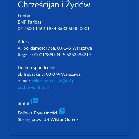
Chrześcijan i Żydów
Konto:
BNP Paribas
07 1600 1462 1884 8633 6000 0001
Adres:
Al. Solidarności 76a, 00-145 Warszawa
Regon: 010013880. NIP: 5252398217
Do korespondencji:
ul. Trębacka 3, 00-074 Warszawa
e-mail:
wiktorgorecki46@o2.pl
prchiz@prchiz.pl
picture_as_pdf
Statut
picture_as_pdf
Polityka Prywatności
Stronę prowadzi Wiktor Górecki