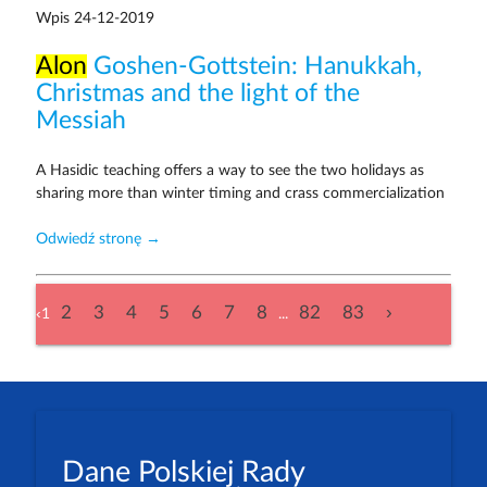
Wpis
24-12-2019
Alon
Goshen-Gottstein: Hanukkah,
Christmas and the light of the
Messiah
A Hasidic teaching offers a way to see the two holidays as
sharing more than winter timing and crass commercialization
Odwiedź stronę →
2
3
4
5
6
7
8
82
83
›
‹
1
...
Dane Polskiej Rady