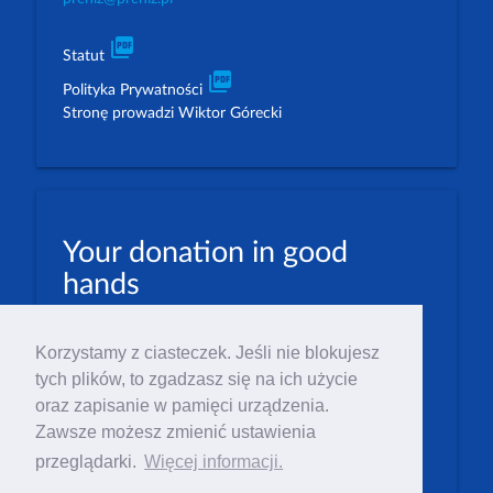
picture_as_pdf
Statut
picture_as_pdf
Polityka Prywatności
Stronę prowadzi Wiktor Górecki
Your donation in good
hands
PLN: 07 1600 1462 1884 8633 6000 0001
Korzystamy z ciasteczek. Jeśli nie blokujesz
EUR: 23 1600 1462 1884 8633 6000 0004
tych plików, to zgadzasz się na ich użycie
Numer IBAN: PL23 1 600 1462 1884 8633 6000
oraz zapisanie w pamięci urządzenia.
0004
Zawsze możesz zmienić ustawienia
Numer BIC/SWIFT: PPABPLPK
przeglądarki.
Więcej informacji.