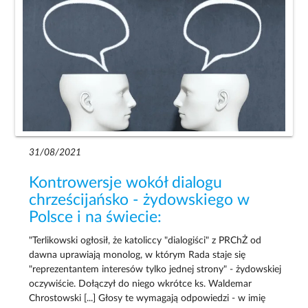
31/08/2021
Kontrowersje wokół dialogu
chrześcijańsko - żydowskiego w
Polsce i na świecie:
"Terlikowski ogłosił, że katoliccy "dialogiści" z PRChŻ od
dawna uprawiają monolog, w którym Rada staje się
"reprezentantem interesów tylko jednej strony" - żydowskiej
oczywiście. Dołączył do niego wkrótce ks. Waldemar
Chrostowski [...] Głosy te wymagają odpowiedzi - w imię