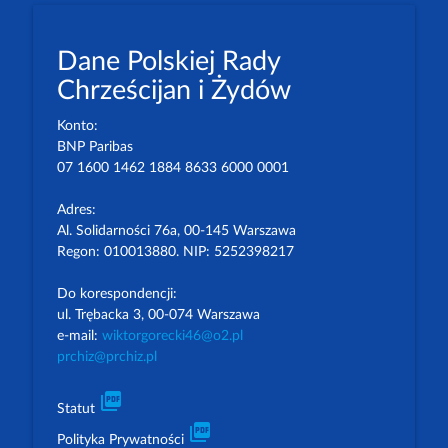
Dane Polskiej Rady
Chrześcijan i Żydów
Konto:
BNP Paribas
07 1600 1462 1884 8633 6000 0001
Adres:
Al. Solidarności 76a, 00-145 Warszawa
Regon: 010013880. NIP: 5252398217
Do korespondencji:
ul. Trębacka 3, 00-074 Warszawa
e-mail:
wiktorgorecki46@o2.pl
prchiz@prchiz.pl
picture_as_pdf
Statut
picture_as_pdf
Polityka Prywatności