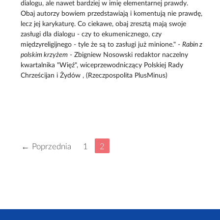
dialogu, ale nawet bardziej w imię elementarnej prawdy.
Obaj autorzy bowiem przedstawiają i komentują nie prawdę,
lecz jej karykaturę. Co ciekawe, obaj zresztą mają swoje
zasługi dla dialogu - czy to ekumenicznego, czy
międzyreligijnego - tyle że są to zasługi już minione." -
Rabin z
polskim krzyżem
- Zbigniew Nosowski redaktor naczelny
kwartalnika "Więź", wiceprzewodniczący Polskiej Rady
Chrześcijan i Żydów , (Rzeczpospolita PlusMinus)
← Poprzednia
1
2