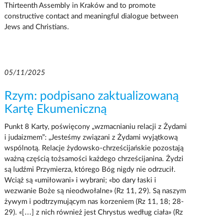
Thirteenth Assembly in Kraków and to promote
constructive contact and meaningful dialogue between
Jews and Christians.
05/11/2025
Rzym: podpisano zaktualizowaną
Kartę Ekumeniczną
Punkt 8 Karty, poświęcony „wzmacnianiu relacji z Żydami
i judaizmem”: „Jesteśmy związani z Żydami wyjątkową
wspólnotą. Relacje żydowsko-chrześcijańskie pozostają
ważną częścią tożsamości każdego chrześcijanina. Żydzi
są ludźmi Przymierza, którego Bóg nigdy nie odrzucił.
Wciąż są «umiłowani» i wybrani; «bo dary łaski i
wezwanie Boże są nieodwołalne» (Rz 11, 29). Są naszym
żywym i podtrzymującym nas korzeniem (Rz 11, 18; 28-
29). «[…] z nich również jest Chrystus według ciała» (Rz