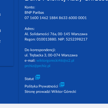
Konto:
BNP Paribas
3
07 1600 1462 1884 8633 6000 0001
Adres:
3
Al. Solidarności 76a, 00-145 Warszawa
Regon: 010013880. NIP: 5252398217
2
Do korespondencji:
ul. Trębacka 3, 00-074 Warszawa
e-mail:
wiktorgorecki46@o2.pl
prchiz@prchiz.pl
picture_as_pdf
Statut
picture_as_pdf
Polityka Prywatności
Stronę prowadzi Wiktor Górecki