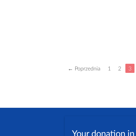
← Poprzednia
1
2
3
Your donation in