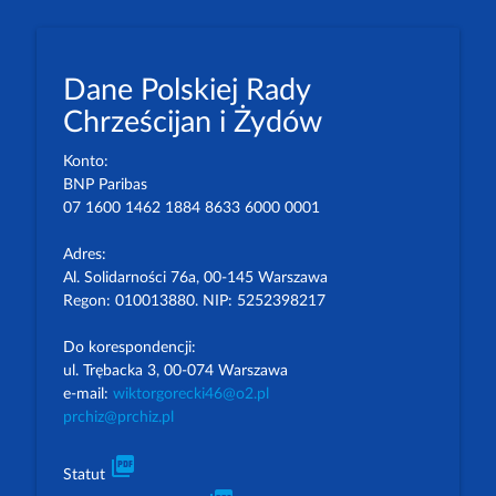
Dane Polskiej Rady
Chrześcijan i Żydów
Konto:
BNP Paribas
07 1600 1462 1884 8633 6000 0001
Adres:
Al. Solidarności 76a, 00-145 Warszawa
Regon: 010013880. NIP: 5252398217
Do korespondencji:
ul. Trębacka 3, 00-074 Warszawa
e-mail:
wiktorgorecki46@o2.pl
prchiz@prchiz.pl
picture_as_pdf
Statut