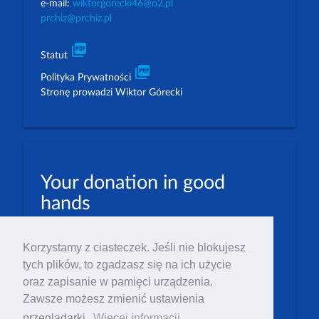
e-mail:
wiktorgorecki46@o2.pl
prchiz@prchiz.pl
picture_as_pdf
Statut
picture_as_pdf
Polityka Prywatności
Stronę prowadzi Wiktor Górecki
Your donation in good
hands
PLN: 07 1600 1462 1884 8633 6000 0001
Korzystamy z ciasteczek. Jeśli nie blokujesz
EUR: 23 1600 1462 1884 8633 6000 0004
tych plików, to zgadzasz się na ich użycie
Numer IBAN: PL23 1 600 1462 1884 8633 6000
oraz zapisanie w pamięci urządzenia.
0004
Zawsze możesz zmienić ustawienia
Numer BIC/SWIFT: PPABPLPK
przeglądarki.
Więcej informacji.