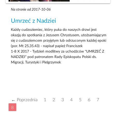
Na stronie od 2017-10-06
Umrzeć z Nadziei
Każdy cudzoziemiec, który puka do naszych drzwi jest
okazją do spotkania z Jezusem Chrystusem, utożsamiającym
się z cudzoziemcem przyjętym lub odrzuconym każdej epoki
(por. Mt 25,35.43) - napisał papież Franciszek
1-8 X 2017 - Tydzień modlitwy za uchodźców "UMRZEĆ Z
NADZIEI" pod patronatem Rady Episkopatu Polski ds.
Migracji, Turystyki i Pielgrzymek
← Poprzednia
1
2
3
4
5
6
7
8