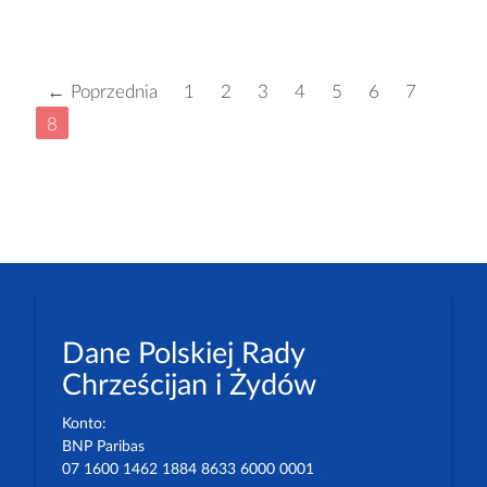
← Poprzednia
1
2
3
4
5
6
7
8
Dane Polskiej Rady
Chrześcijan i Żydów
Konto:
BNP Paribas
07 1600 1462 1884 8633 6000 0001