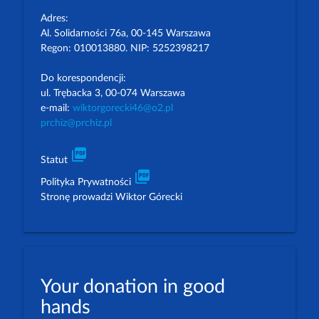
Adres:
Al. Solidarności 76a, 00-145 Warszawa
Regon: 010013880. NIP: 5252398217
Do korespondencji:
ul. Trębacka 3, 00-074 Warszawa
e-mail:
wiktorgorecki46@o2.pl
prchiz@prchiz.pl
picture_as_pdf
Statut
picture_as_pdf
Polityka Prywatności
Stronę prowadzi Wiktor Górecki
Your donation in good
hands