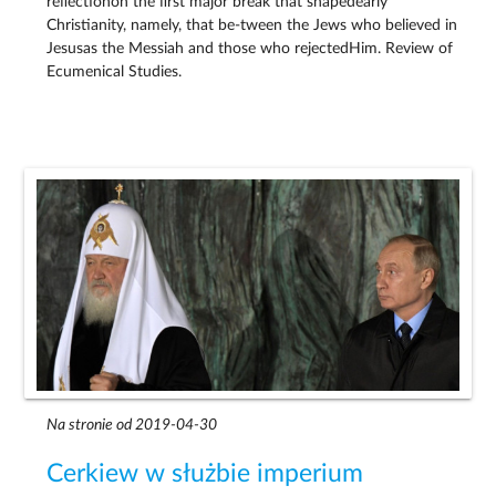
reﬂectionon the ﬁrst major break that shapedearly
Christianity, namely, that be-tween the Jews who believed in
Jesusas the Messiah and those who rejectedHim. Review of
Ecumenical Studies.
Na stronie od 2019-04-30
Cerkiew w służbie imperium