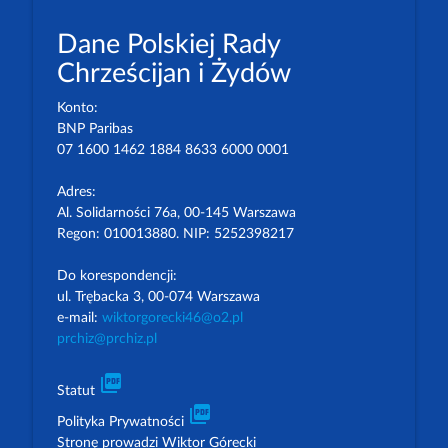
Dane Polskiej Rady
Chrześcijan i Żydów
Konto:
BNP Paribas
07 1600 1462 1884 8633 6000 0001
Adres:
Al. Solidarności 76a, 00-145 Warszawa
Regon: 010013880. NIP: 5252398217
Do korespondencji:
ul. Trębacka 3, 00-074 Warszawa
e-mail:
wiktorgorecki46@o2.pl
prchiz@prchiz.pl
picture_as_pdf
Statut
picture_as_pdf
Polityka Prywatności
Stronę prowadzi Wiktor Górecki