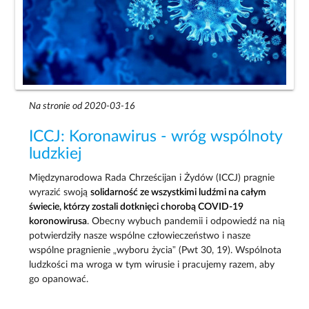
Na stronie od 2020-03-16
ICCJ: Koronawirus - wróg wspólnoty
ludzkiej
Międzynarodowa Rada Chrześcijan i Żydów (ICCJ) pragnie
wyrazić swoją
solidarność ze wszystkimi ludźmi na całym
świecie, którzy zostali dotknięci chorobą COVID-19
koronowirusa
. Obecny wybuch pandemii i odpowiedź na nią
potwierdziły nasze wspólne człowieczeństwo i nasze
wspólne pragnienie „wyboru życia” (Pwt 30, 19). Wspólnota
ludzkości ma wroga w tym wirusie i pracujemy razem, aby
go opanować.