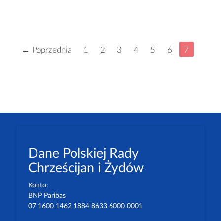
← Poprzednia
1
2
3
4
5
6
7
Dane Polskiej Rady
Chrześcijan i Żydów
Konto:
BNP Paribas
07 1600 1462 1884 8633 6000 0001