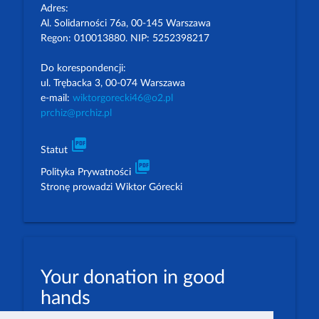
Adres:
Al. Solidarności 76a, 00-145 Warszawa
Regon: 010013880. NIP: 5252398217
Do korespondencji:
ul. Trębacka 3, 00-074 Warszawa
e-mail:
wiktorgorecki46@o2.pl
prchiz@prchiz.pl
picture_as_pdf
Statut
picture_as_pdf
Polityka Prywatności
Stronę prowadzi Wiktor Górecki
Your donation in good
hands