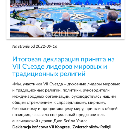
Na stronie od 2022-09-16
Итоговая декларация принята на
VII Съезде лидеров мировых и
традиционных религий
«Мы, участники VII Съезда – духовные лидеры мировых
и традиционных религий, политики, руководители
международных организаций, руководствуясь нашим
общим стремлением к справедливому, мирному,
безопасному и процветающему миру, пришли к общей
позиции», - сказала специальный представитель
англиканской церкви Джо Бейли Уэллс.
Deklaracja końcowa VII Kongresu Zwierzchników Religii