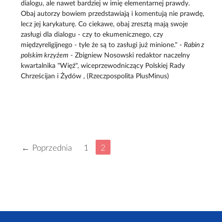
dialogu, ale nawet bardziej w imię elementarnej prawdy.
Obaj autorzy bowiem przedstawiają i komentują nie prawdę,
lecz jej karykaturę. Co ciekawe, obaj zresztą mają swoje
zasługi dla dialogu - czy to ekumenicznego, czy
międzyreligijnego - tyle że są to zasługi już minione." -
Rabin z
polskim krzyżem
- Zbigniew Nosowski redaktor naczelny
kwartalnika "Więź", wiceprzewodniczący Polskiej Rady
Chrześcijan i Żydów , (Rzeczpospolita PlusMinus)
← Poprzednia
1
2