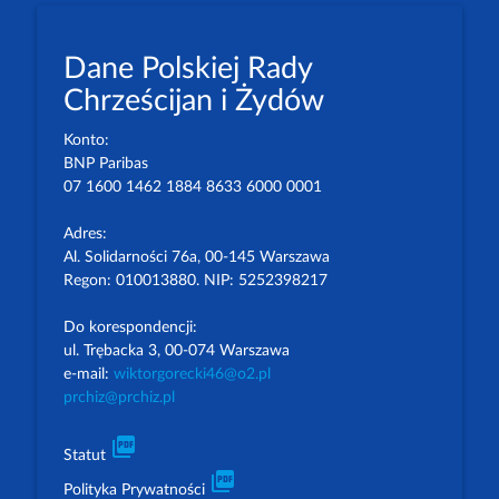
Dane Polskiej Rady
Chrześcijan i Żydów
Konto:
BNP Paribas
07 1600 1462 1884 8633 6000 0001
Adres:
Al. Solidarności 76a, 00-145 Warszawa
Regon: 010013880. NIP: 5252398217
Do korespondencji:
ul. Trębacka 3, 00-074 Warszawa
e-mail:
wiktorgorecki46@o2.pl
prchiz@prchiz.pl
picture_as_pdf
Statut
picture_as_pdf
Polityka Prywatności