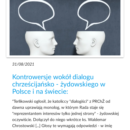
31/08/2021
Kontrowersje wokół dialogu
chrześcijańsko - żydowskiego w
Polsce i na świecie:
"Terlikowski ogłosił, że katoliccy "dialogiści" z PRChŻ od
dawna uprawiają monolog, w którym Rada staje się
"reprezentantem interesów tylko jednej strony" - żydowskiej
oczywiście. Dołączył do niego wkrótce ks. Waldemar
Chrostowski [...] Głosy te wymagają odpowiedzi - w imię