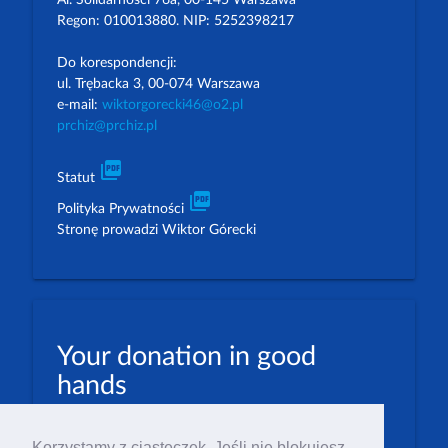
Al. Solidarności 76a, 00-145 Warszawa
Regon: 010013880. NIP: 5252398217
Do korespondencji:
ul. Trębacka 3, 00-074 Warszawa
e-mail:
wiktorgorecki46@o2.pl
prchiz@prchiz.pl
picture_as_pdf
Statut
picture_as_pdf
Polityka Prywatności
Stronę prowadzi Wiktor Górecki
Your donation in good
hands
PLN: 07 1600 1462 1884 8633 6000 0001
Korzystamy z ciasteczek. Jeśli nie blokujesz