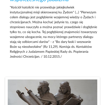
"Kościół katolicki nie przewiduje jakiejkolwiek
instytucjonalnej misji skierowanej ku Żydom" (...) "Pierwszym
celem dialogu jest pogłębienie wzajemnej wiedzy o Żydach i
chrześcijanach. Można kochać jedynie to, czego się
stopniowo nauczyło a można poznać prawdziwie i dogłębnie
tylko to, co się kocha. Tej pogłębionej znajomości towarzyszy
wzajemne ubogacenie, na mocy którego partnerzy dialogu
stają się odbiorcami darów" - z "Bo dary łaski i wezwanie
Boże są nieodwołalne" (Rz 11,29). Komisja ds. Kontaktów
Religijnych z Judaizmem Papieskiej Rady ds. Popierania
Jedności Chrześcijan. / 10.12.2015./