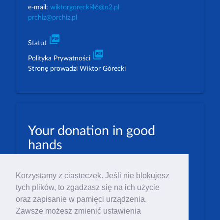
e-mail:
wiktorgorecki46@o2.pl
prchiz@prchiz.pl
picture_as_pdf
Statut
picture_as_pdf
Polityka Prywatności
Stronę prowadzi Wiktor Górecki
Your donation in good
hands
PLN: 07 1600 1462 1884 8633 6000 0001
Korzystamy z ciasteczek. Jeśli nie blokujesz
EUR: 23 1600 1462 1884 8633 6000 0004
tych plików, to zgadzasz się na ich użycie
Numer IBAN: PL23 1 600 1462 1884 8633 6000
oraz zapisanie w pamięci urządzenia.
0004
Zawsze możesz zmienić ustawienia
Numer BIC/SWIFT: PPABPLPK