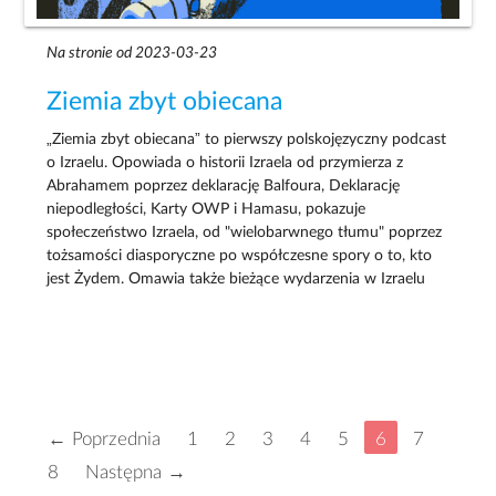
Na stronie od 2023-03-23
Ziemia zbyt obiecana
„Ziemia zbyt obiecana” to pierwszy polskojęzyczny podcast
o Izraelu. Opowiada o historii Izraela od przymierza z
Abrahamem poprzez deklarację Balfoura, Deklarację
niepodległości, Karty OWP i Hamasu, pokazuje
społeczeństwo Izraela, od "wielobarwnego tłumu" poprzez
tożsamości diasporyczne po współczesne spory o to, kto
jest Żydem. Omawia także bieżące wydarzenia w Izraelu
← Poprzednia
1
2
3
4
5
6
7
8
Następna →