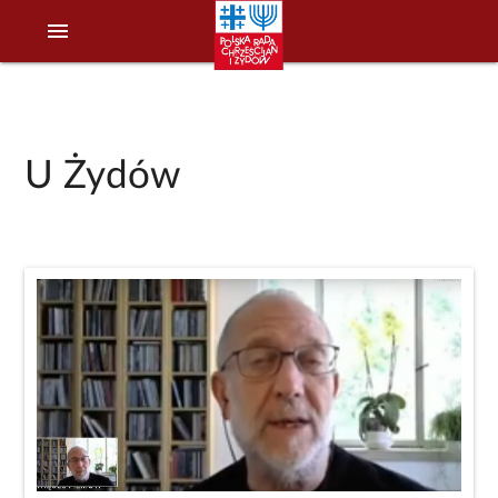
menu
U Żydów