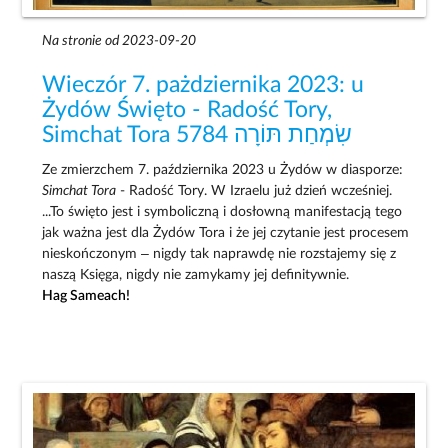
Na stronie od 2023-09-20
Wieczór 7. pażdziernika 2023: u
Żydów Święto - Radość Tory,
Simchat Tora שִׂמְחַת תּוֹרָה 5784
Ze zmierzchem 7. października 2023 u Żydów w diasporze:
Simchat Tora
- Radość Tory. W Izraelu już dzień wcześniej.
...To święto jest i symboliczną i dosłowną manifestacją tego
jak ważna jest dla Żydów Tora i że jej czytanie jest procesem
nieskończonym – nigdy tak naprawdę nie rozstajemy się z
naszą Księga, nigdy nie zamykamy jej definitywnie.
Hag Sameach!