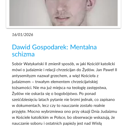
16/01/2026
Dawid Gospodarek: Mentalna
schizma
Sobór Watykański II zmienił sposób, w jaki Kościół katolicki
mówi o judaizmie i relacji chrześcijan do Żydów. Jan Paweł II
antysemityzm nazwał grzechem, a więź Kościoła z
judaizmem – trwałym elementem chrześcijańskiej
tożsamości. Nie ma już miejsca na teologię zastępstwa,
Żydów nie oskarża się o bogobójstwo. Po ponad
sześćdziesięciu latach pytanie nie brzmi jednak, co zapisano
w dokumentach, lecz czy to nauczanie zostało realnie
przyjęte. Mocno wybrzmiewa ono przy okazji Dnia Judaizmu
w Kościele katolickim w Polsce, bo obserwacje wskazują, że
nauczanie soboru i ostatnich papieży jest nad Wisłą