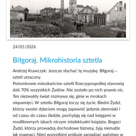
24/01/2026
Biłgoraj. Mikrohistoria sztetla
Andrzej Krawczyk: Jeszcze słychać tę muzykę. Biłgoraj –
sztetl utracony.
Potomkowie mieszkańców sztetli Rzeczypospolitej stanowią
dziś 70% wszystkich Żydów. Nie zostało po nich prawie nic.
Ten niezwykły świat rozmywa się, ginie w mrokach
niepamięci. W sztetlu Biłgoraj toczy się życie. Biedni Żydzi,
którzy swoim dzieciom mogą zapewnić jedynie ziemniaki i
od czasu do czasu śledzie, pochylają się nad księgami w
modlitewnych izbach niczym intelektualni książęta. Bogaci
Żydzi, którzy prowadzą dochodowe biznesy, żyją niemalże
jak magnaci. Nimi wszystkimi próbuje zarządzać państwo w