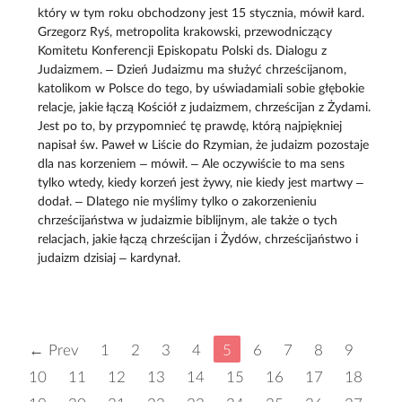
który w tym roku obchodzony jest 15 stycznia, mówił kard.
Grzegorz Ryś, metropolita krakowski, przewodniczący
Komitetu Konferencji Episkopatu Polski ds. Dialogu z
Judaizmem. – Dzień Judaizmu ma służyć chrześcijanom,
katolikom w Polsce do tego, by uświadamiali sobie głębokie
relacje, jakie łączą Kościół z judaizmem, chrześcijan z Żydami.
Jest po to, by przypomnieć tę prawdę, którą najpiękniej
napisał św. Paweł w Liście do Rzymian, że judaizm pozostaje
dla nas korzeniem – mówił. – Ale oczywiście to ma sens
tylko wtedy, kiedy korzeń jest żywy, nie kiedy jest martwy –
dodał. – Dlatego nie myślimy tylko o zakorzenieniu
chrześcijaństwa w judaizmie biblijnym, ale także o tych
relacjach, jakie łączą chrześcijan i Żydów, chrześcijaństwo i
judaizm dzisiaj – kardynał.
← Prev
1
2
3
4
5
6
7
8
9
10
11
12
13
14
15
16
17
18