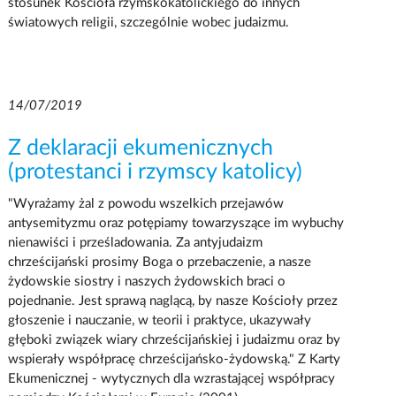
stosunek Kościoła rzymskokatolickiego do innych
światowych religii, szczególnie wobec judaizmu.
14/07/2019
Z deklaracji ekumenicznych
(protestanci i rzymscy katolicy)
"Wyrażamy żal z powodu wszelkich przejawów
antysemityzmu oraz potępiamy towarzyszące im wybuchy
nienawiści i prześladowania. Za antyjudaizm
chrześcijański prosimy Boga o przebaczenie, a nasze
żydowskie siostry i naszych żydowskich braci o
pojednanie. Jest sprawą naglącą, by nasze Kościoły przez
głoszenie i nauczanie, w teorii i praktyce, ukazywały
głęboki związek wiary chrześcijańskiej i judaizmu oraz by
wspierały współpracę chrześcijańsko-żydowską." Z Karty
Ekumenicznej - wytycznych dla wzrastającej współpracy