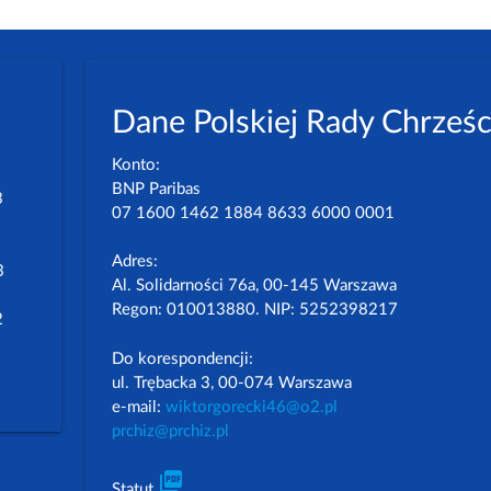
Dane Polskiej Rady Chrześc
Konto:
BNP Paribas
3
07 1600 1462 1884 8633 6000 0001
Adres:
3
Al. Solidarności 76a, 00-145 Warszawa
Regon: 010013880. NIP: 5252398217
2
Do korespondencji:
ul. Trębacka 3, 00-074 Warszawa
e-mail:
wiktorgorecki46@o2.pl
prchiz@prchiz.pl
picture_as_pdf
Statut