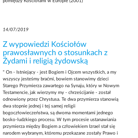
pomiędzy Kościołami w Europie (2001)
14/07/2019
Z wypowiedzi Kościołów
prawosławnych o stosunkach z
Żydami i religią żydowską
" On - Istniejący - jest Bogiem i Ojcem wszystkich, a my
wszyscy jesteśmy braćmi, bowiem stanowimy dzieci
Starego Przymierza zawartego na Synaju, który w Nowym
Testamencie, jak wierzymy my - chrześcijanie - został
odnowiony przez Chrystusa. Te dwa przymierza stanowią
dwa stopnie jednej i tej samej religii
bogoczłowieczeństwa, są dwoma momentami jednego
bosko-ludzkiego procesu. W tym procesie ustanawiania
przymierza między Bogiem a człowiekiem Izrael stał się
narodem wybranym, któremu przekazane zostały Prawo i