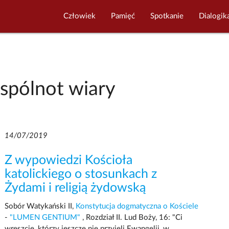
Człowiek
Pamięć
Spotkanie
Dialogik
pólnot wiary
14/07/2019
Z wypowiedzi Kościoła
katolickiego o stosunkach z
Żydami i religią żydowską
Sobór Watykański II,
Konstytucja dogmatyczna o Kościele
-
"LUMEN GENTIUM"
, Rozdział II. Lud Boży, 16: "Ci
wreszcie, którzy jeszcze nie przyjęli Ewangelii, w