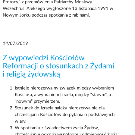
Prorocy." z przemówienia Patriarchy Moskwy i
Wszechrusi Aleksego wygłoszone 13 listopada 1991 w
Nowym Jorku podczas spotkania z rabinami.
14/07/2019
Z wypowiedzi Kościołów
Reformacji o stosunkach z Żydami
i religią żydowską
Istnieje nierozerwalny związek między wybraniem
Kościoła, a wybraniem Izraela, między “starym”, a
“nowym” przymierzem.
Stosunek do Izraela należy nierozerwalnie dla
chrześcijan i Kościołów do pytania o podstawę ich
wiary.
W spotkaniu z świadectwem życia Żydów,
chrześcijanie odkryją wspólnotę i odmienność życia