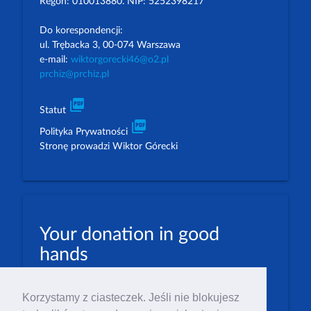
Regon: 010013880. NIP: 5252398217
Do korespondencji:
ul. Trębacka 3, 00-074 Warszawa
e-mail:
wiktorgorecki46@o2.pl
prchiz@prchiz.pl
picture_as_pdf
Statut
picture_as_pdf
Polityka Prywatności
Stronę prowadzi Wiktor Górecki
Your donation in good
hands
PLN: 07 1600 1462 1884 8633 6000 0001
Korzystamy z ciasteczek. Jeśli nie blokujesz
EUR: 23 1600 1462 1884 8633 6000 0004