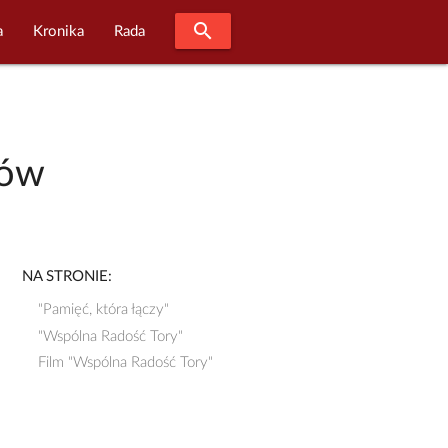
search
a
Kronika
Rada
dów
NA STRONIE:
"Pamięć, która łączy"
"Wspólna Radość Tory"
Film "Wspólna Radość Tory"